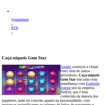
Volatilidade
–
RTP
–
Caça-níqueis Gem Star
Amatic
começou a clonar
esses slots de outros
provedores.
Caça-níqueis
Gem Star
tem uma certa
semelhança com
Explosão
Estelar
slot da empresa
NetEnt, que é bem
conhecido da maioria dos
jogadores, tanto no conceito quanto na funcionalidade, com
mudanças insignificantes no número de linhas de pagamento e