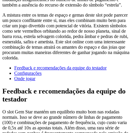
também a ausência do recurso de extensão do símbolo “estrela”.
A mistura entre os temas de espaço e gemas deste slot pode parecer
um pouco conflitante entre si, mas eles combinam muito bem para
criar um jogo divertido com potencial de vitória. Existem símbolos
como sete vermelhos orbitando ao redor de nosso planeta, sinal de
barra roxa, estrela selvagem colorida, pedra âmbar e pedras de rubi,
esmeralda, safira e ametista. Este slot online com uma interessante
combinação de temas atrairá os amantes do espaço e das joias que
procuram muitas maneiras diferentes de ganhar jogando na máquina
colorida.
Feedback e recomendações da equipe do testador
Configurações
Onde jogar
Feedback e recomendações da equipe do
testador
O slot Gem Star mantém um equilíbrio muito bom nas rodadas
normais. Isso se deve ao grande número de linhas de pagamento
(100) e combinações de pagamento de frequência, cujo custo varia
de 0,5x até 10x as apostas totais. Além disso, uma rara série de