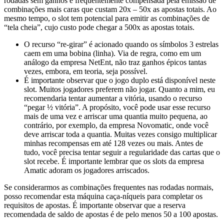
rodadas sem ganhos é frequentemente compensada pela emissão de
combinações mais caras que custam 20x – 50x as apostas totais. Ao
mesmo tempo, o slot tem potencial para emitir as combinações de
“tela cheia”, cujo custo pode chegar a 500x as apostas totais.
O recurso “re-girar” é acionado quando os símbolos 3 estrelas
caem em uma bobina (linha). Via de regra, como em um
análogo da empresa NetEnt, não traz ganhos épicos tantas
vezes, embora, em teoria, seja possível.
É importante observar que o jogo duplo está disponível neste
slot. Muitos jogadores preferem não jogar. Quanto a mim, eu
recomendaria tentar aumentar a vitória, usando o recurso
“pegar ½ vitória”. A propósito, você pode usar esse recurso
mais de uma vez e arriscar uma quantia muito pequena, ao
contrário, por exemplo, da empresa Novomatic, onde você
deve arriscar toda a quantia. Muitas vezes consigo multiplicar
minhas recompensas em até 128 vezes ou mais. Antes de
tudo, você precisa tentar seguir a regularidade das cartas que o
slot recebe. É importante lembrar que os slots da empresa
Amatic adoram os jogadores arriscados.
Se considerarmos as combinações frequentes nas rodadas normais,
posso recomendar esta máquina caça-níqueis para completar os
requisitos de apostas. É importante observar que a reserva
recomendada de saldo de apostas é de pelo menos 50 a 100 apostas.