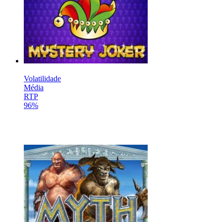
Volatilidade
Média
RTP
96%