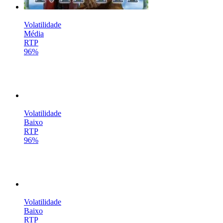
Volatilidade
Média
RTP
96%
Volatilidade
Baixo
RTP
96%
Volatilidade
Baixo
RTP