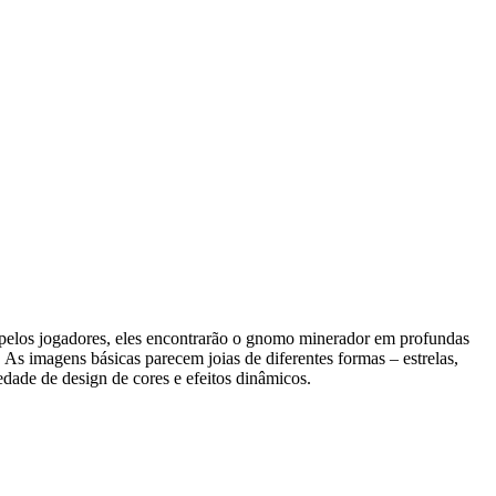
s pelos jogadores, eles encontrarão o gnomo minerador em profundas
 As imagens básicas parecem joias de diferentes formas – estrelas,
dade de design de cores e efeitos dinâmicos.