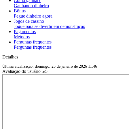
Como ganhar?
Ganhando dinheiro
Bônus
Pegue dinheiro agora
Jogos de cassino
Jogue para se divertir em demonstração
Pagamentos
Métodos
Perguntas frequentes
Perguntas frequentes
Detalhes
Última atualização: domingo, 23 de janeiro de 2026 11:46
Avaliação do usuário
5/5