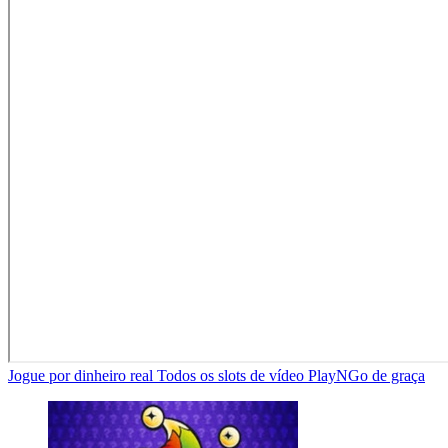
Jogue por dinheiro real
Todos os slots de vídeo PlayNGo de graça