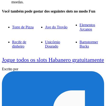
moedas.
Você também pode gostar dos seguintes slots no modo Fun
Elementos
Torre de Pizza
Ave do Trovão
Arcanos
Recife de
Unicórnio
Barnstormer
dinheiro
Dourado
Bucks
Jogue todos os slots Habanero gratuitamente
Escrito por