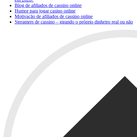
Blog de afiliados de cassino online
Humor para jogar casino online
Motivação de afiliados de cassino online
Streamers de cassino – girando o próprio dinheiro real ou não