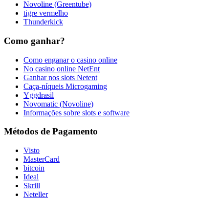
Novoline (Greentube)
tigre vermelho
Thunderkick
Como ganhar?
Como enganar o casino online
No casino online NetEnt
Ganhar nos slots Netent
Caça-níqueis Microgaming
Yggdrasil
Novomatic (Novoline)
Informações sobre slots e software
Métodos de Pagamento
Visto
MasterCard
bitcoin
Ideal
Skrill
Neteller