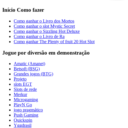
Início Como fazer
Como ganhar o Livro dos Mortos
Como ganhar o slot Mystic Secret
Como ganhar o Sizzling Hot Deluxe
Como ganhar o Livro de Ra
Como ganhar The Plenty of fruit 20 Hot Slot
Jogue por diversão em demonstração
Amatic (Amanet)
Betsoft (BSG)
Grandes jogos (BTG)
Projeto
slots EGT
Slots de rede
Merkur
Microgaming
PlayN Go
jogo pragmático
Push Gaming
Quickspin
Yggdrasil