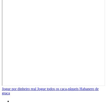
Jogue por dinheiro real
Jogue todos os caça-níqueis Habanero de
graça