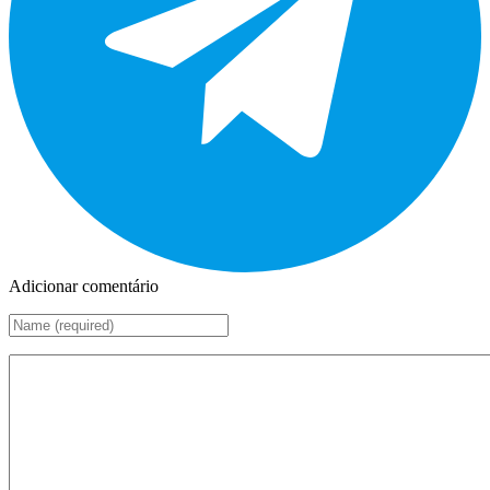
Adicionar comentário