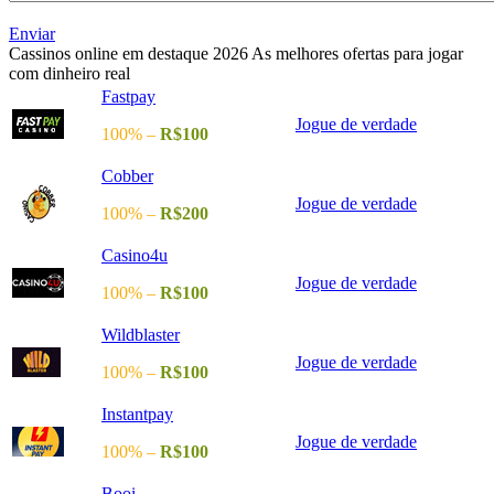
Enviar
Cassinos online em destaque 2026
As melhores ofertas para jogar
com dinheiro real
Fastpay
Jogue de verdade
100% –
R$100
Cobber
Jogue de verdade
100% –
R$200
Casino4u
Jogue de verdade
100% –
R$100
Wildblaster
Jogue de verdade
100% –
R$100
Instantpay
Jogue de verdade
100% –
R$100
Booi