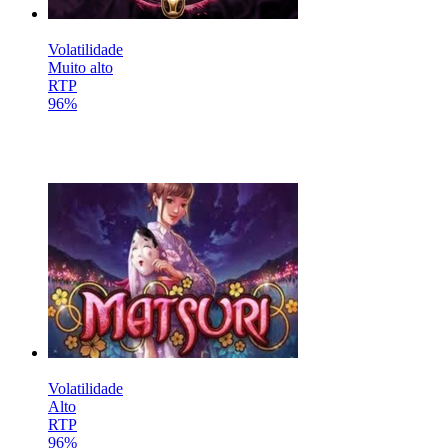
Volatilidade
Muito alto
RTP
96%
Volatilidade
Alto
RTP
96%