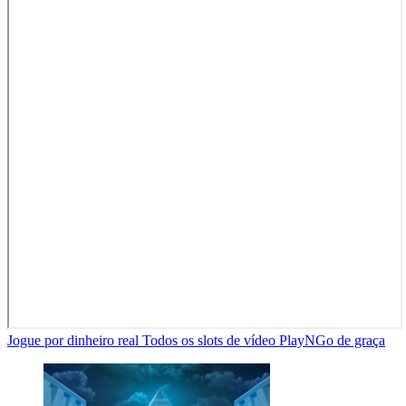
Jogue por dinheiro real
Todos os slots de vídeo PlayNGo de graça