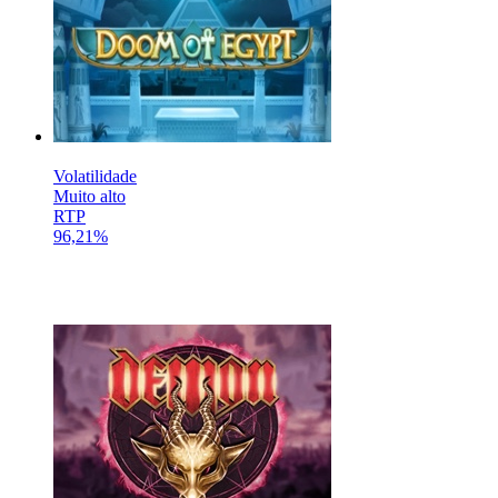
Volatilidade
Muito alto
RTP
96,21%