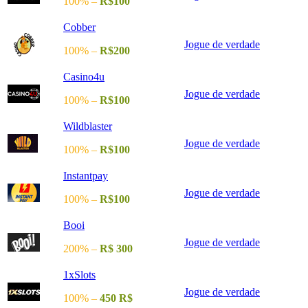
100% –
R$100
Cobber
Jogue de verdade
100% –
R$200
Casino4u
Jogue de verdade
100% –
R$100
Wildblaster
Jogue de verdade
100% –
R$100
Instantpay
Jogue de verdade
100% –
R$100
Booi
Jogue de verdade
200% –
R$ 300
1xSlots
Jogue de verdade
100% –
450
R$