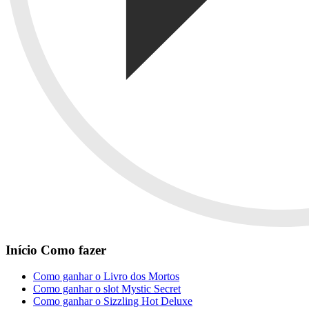
Início Como fazer
Como ganhar o Livro dos Mortos
Como ganhar o slot Mystic Secret
Como ganhar o Sizzling Hot Deluxe