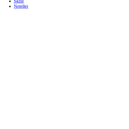
Skrill
Neteller