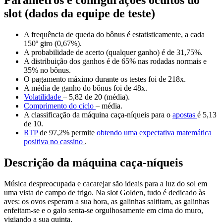
Parâmetros e configurações ocultos do
slot (dados da equipe de teste)
A frequência de queda do bônus é estatisticamente, a cada
150º giro (0,67%).
A probabilidade de acerto (qualquer ganho) é de 31,75%.
A distribuição dos ganhos é de 65% nas rodadas normais e
35% no bônus.
O pagamento máximo durante os testes foi de 218x.
A média de ganho do bônus foi de 48x.
Volatilidade
– 5,82 de 20 (média).
Comprimento do ciclo
– média.
A classificação da máquina caça-níqueis para o
apostas
é 5,13
de 10.
RTP
de 97,2% permite
obtendo uma expectativa matemática
positiva no cassino
.
Descrição da máquina caça-níqueis
Música despreocupada e cacarejar são ideais para a luz do sol em
uma vista de campo de trigo. Na slot Golden, tudo é dedicado às
aves: os ovos esperam a sua hora, as galinhas saltitam, as galinhas
enfeitam-se e o galo senta-se orgulhosamente em cima do muro,
vigiando a sua quinta.