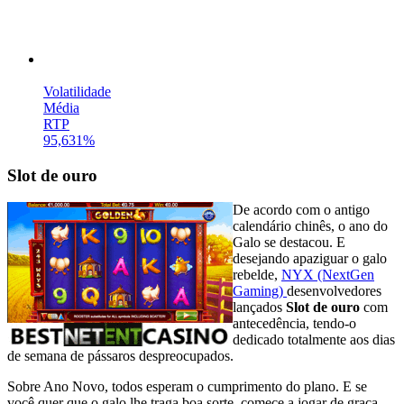
Volatilidade
Média
RTP
95,631%
Slot de ouro
De acordo com o antigo
calendário chinês, o ano do
Galo se destacou. E
desejando apaziguar o galo
rebelde,
NYX (NextGen
Gaming)
desenvolvedores
lançados
Slot de ouro
com
antecedência, tendo-o
dedicado totalmente aos dias
de semana de pássaros despreocupados.
Sobre Ano Novo, todos esperam o cumprimento do plano. E se
você quer que o galo lhe traga boa sorte, comece a jogar de graça