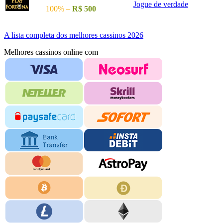
Jogue de verdade
100% –
R$ 500
A lista completa dos melhores cassinos 2026
Melhores cassinos online com