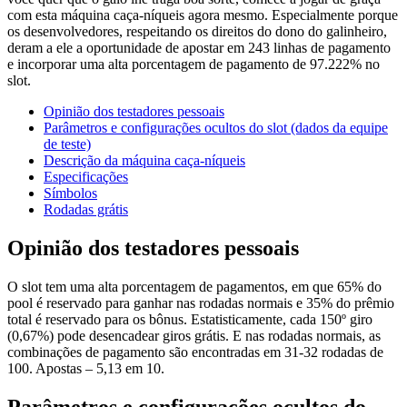
com esta máquina caça-níqueis agora mesmo. Especialmente porque
os desenvolvedores, respeitando os direitos do dono do galinheiro,
deram a ele a oportunidade de apostar em 243 linhas de pagamento
e incorporar uma alta porcentagem de pagamento de 97.222% no
slot.
Opinião dos testadores pessoais
Parâmetros e configurações ocultos do slot (dados da equipe
de teste)
Descrição da máquina caça-níqueis
Especificações
Símbolos
Rodadas grátis
Opinião dos testadores pessoais
O slot tem uma alta porcentagem de pagamentos, em que 65% do
pool é reservado para ganhar nas rodadas normais e 35% do prêmio
total é reservado para os bônus. Estatisticamente, cada 150º giro
(0,67%) pode desencadear giros grátis. E nas rodadas normais, as
combinações de pagamento são encontradas em 31-32 rodadas de
100. Apostas – 5,13 em 10.