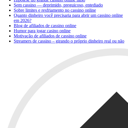
Sem cassino — deprimido, preguiçoso, entediado
Sobre limites e resfriamento no cassino online
Quanto dinheiro você precisaria para abrir um cassino online
em 2026?
Blog de afiliados de cassino online
Humor para jogar casino online
Motivação de afiliados de cassino online
Streamers de cassino – girando o próprio dinheiro real ou não