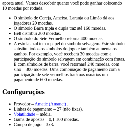
aposta atual. Vamos descobrir quanto você pode ganhar colocando
10 moedas por rodada.
O símbolo de Cereja, Ameixa, Laranja ou Limão dá aos
jogadores 20 moedas.
O símbolo Barra tripla e dupla traz até 160 moedas.
Bell distribui 200 moedas.
O símbolo do Sete Vermelho retorna 400 moedas.
A estrela azul tem o papel do símbolo selvagem. Este símbolo
substitui todos os símbolos do jogo e também aumenta os
ganhos. Por exemplo, você receberá 30 moedas com a
participação do símbolo selvagem em combinação com frutas.
E com símbolos de barra, você retornará 240 moedas, com
sino – 300 moedas. Uma combinação de pagamento com a
participação de sete vermelhos trará aos usuários um
pagamento de 600 moedas.
Configurações
Provedor –
Amatic (Amanet)
.
Linhas de pagamento – 27 (não fixas).
Volatilidade
– média.
Gama de apostas – 0,1-100 moedas.
Campo de jogo – 3х3.