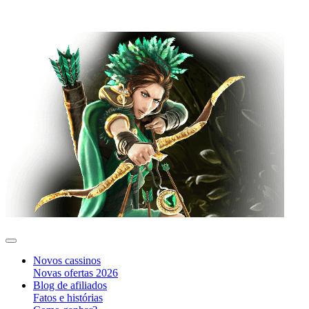
casino-hipster
Novos cassinos
Novas ofertas 2026
Blog de afiliados
Fatos e histórias