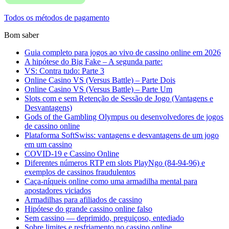
Todos os métodos de pagamento
Bom saber
Guia completo para jogos ao vivo de cassino online em 2026
A hipótese do Big Fake – A segunda parte:
VS: Contra tudo: Parte 3
Online Casino VS (Versus Battle) – Parte Dois
Online Casino VS (Versus Battle) – Parte Um
Slots com e sem Retenção de Sessão de Jogo (Vantagens e
Desvantagens)
Gods of the Gambling Olympus ou desenvolvedores de jogos
de cassino online
Plataforma SoftSwiss: vantagens e desvantagens de um jogo
em um cassino
COVID-19 e Cassino Online
Diferentes números RTP em slots PlayNgo (84-94-96) e
exemplos de cassinos fraudulentos
Caça-níqueis online como uma armadilha mental para
apostadores viciados
Armadilhas para afiliados de cassino
Hipótese do grande cassino online falso
Sem cassino — deprimido, preguiçoso, entediado
Sobre limites e resfriamento no cassino online