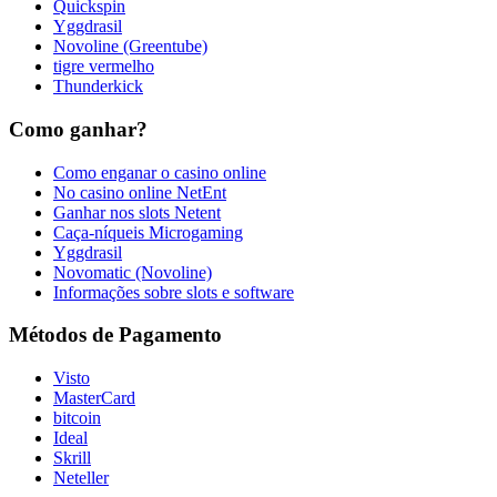
Quickspin
Yggdrasil
Novoline (Greentube)
tigre vermelho
Thunderkick
Como ganhar?
Como enganar o casino online
No casino online NetEnt
Ganhar nos slots Netent
Caça-níqueis Microgaming
Yggdrasil
Novomatic (Novoline)
Informações sobre slots e software
Métodos de Pagamento
Visto
MasterCard
bitcoin
Ideal
Skrill
Neteller