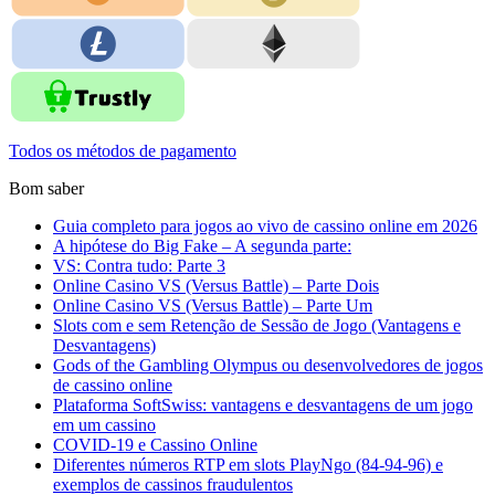
Todos os métodos de pagamento
Bom saber
Guia completo para jogos ao vivo de cassino online em 2026
A hipótese do Big Fake – A segunda parte:
VS: Contra tudo: Parte 3
Online Casino VS (Versus Battle) – Parte Dois
Online Casino VS (Versus Battle) – Parte Um
Slots com e sem Retenção de Sessão de Jogo (Vantagens e
Desvantagens)
Gods of the Gambling Olympus ou desenvolvedores de jogos
de cassino online
Plataforma SoftSwiss: vantagens e desvantagens de um jogo
em um cassino
COVID-19 e Cassino Online
Diferentes números RTP em slots PlayNgo (84-94-96) e
exemplos de cassinos fraudulentos