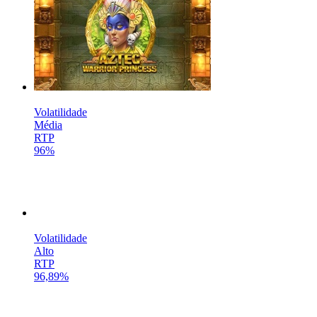
Volatilidade
Média
RTP
96%
Volatilidade
Alto
RTP
96,89%