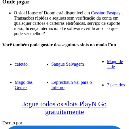
Onde jogar
O slot House of Doom está disponível em
Cassino Fastpay
.
Transações rápidas e seguras sem verificação da conta em
quaisquer cartões e carteiras eletrônicas, serviço de suporte
russo, licença internacional e software certificado – o que
pode ser melhor?
Você também pode gostar dos seguintes slots no modo Fun
Mago de
cafetão
Sangue Selvagem
Jade
Mago das
Leprechaun vai para o
7 pecados
Gemas
Inferno
Jogue todos os slots PlayN Go
gratuitamente
Escrito por