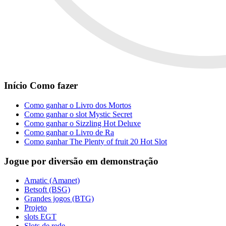
Início Como fazer
Como ganhar o Livro dos Mortos
Como ganhar o slot Mystic Secret
Como ganhar o Sizzling Hot Deluxe
Como ganhar o Livro de Ra
Como ganhar The Plenty of fruit 20 Hot Slot
Jogue por diversão em demonstração
Amatic (Amanet)
Betsoft (BSG)
Grandes jogos (BTG)
Projeto
slots EGT
Slots de rede