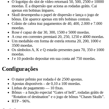
O logotipo do slot de vídeo retornará 50, 500, 2500 e 10000
moedas. É a dispersão que aciona as rodadas grátis. Cai
apenas em bobinas ímpares.
Skull desempenha o papel de dispersão e lança o jogo de
bônus. Ele aparece apenas em três bobinas centrais.
Crânio de cabra traz pagamentos de 40, 400, 2.000 e 7.000
moedas.
Rose é capaz de dar 30, 300, 1500 e 5000 moedas.
A cruz em correntes premiará 20, 250, 1250 e 4000 moedas.
Um medalhão em forma de estrela retorna 20, 200, 1000 e
3500 moedas.
Os símbolos A, K e Q estarão presentes para 70, 350 e 1000
moedas.
J e 10 poderão depositar em sua conta até 750 moedas.
Configurações
O maior prêmio por rodada é de 2500 apostas.
Apostas disponíveis – de 0,10 a 100 moedas.
Linhas de pagamento — 10 fixas.
Bônus – a função especial “Gates of hell”, rodadas grátis de
“Rotation of destination” e o jogo de bônus “Chasm Skulls”.
RTP – 96%.