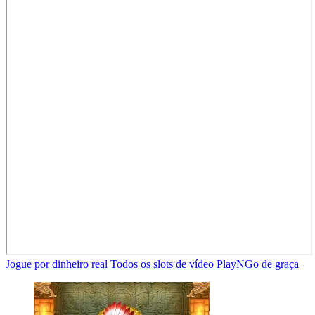
Jogue por dinheiro real
Todos os slots de vídeo PlayNGo de graça