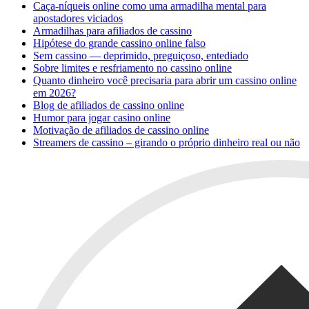
Caça-níqueis online como uma armadilha mental para
apostadores viciados
Armadilhas para afiliados de cassino
Hipótese do grande cassino online falso
Sem cassino — deprimido, preguiçoso, entediado
Sobre limites e resfriamento no cassino online
Quanto dinheiro você precisaria para abrir um cassino online
em 2026?
Blog de afiliados de cassino online
Humor para jogar casino online
Motivação de afiliados de cassino online
Streamers de cassino – girando o próprio dinheiro real ou não