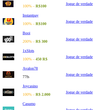
Jogue de verdade
100% –
R$100
Instantpay
Jogue de verdade
100% –
R$100
Booi
Jogue de verdade
200% –
R$ 300
1xSlots
Jogue de verdade
100% –
450
R$
Avalon78
Jogue de verdade
77fs
Joycasino
Jogue de verdade
100% –
R$ 2.000
Casumo
Jogue de verdade