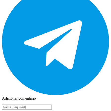
Adicionar comentário