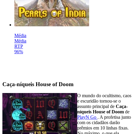
Média
Média
RTP
96%
Caça-níqueis House of Doom
O mundo do ocultismo, caos
e escuridão tornou-se o
assunto principal de
Caça-
níqueis House of Doom
de
PlayN Go
. A profetisa junto
com os cidadãos darão
prêmios em 10 linhas fixas.
No máximo, o que ela