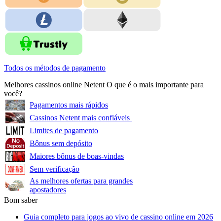
Todos os métodos de pagamento
Melhores cassinos online Netent
O que é o mais importante para
você?
Pagamentos mais rápidos
Cassinos Netent mais confiáveis ​​
Limites de pagamento
Bônus sem depósito
Maiores bônus de boas-vindas
Sem verificação
As melhores ofertas para grandes
apostadores
Bom saber
Guia completo para jogos ao vivo de cassino online em 2026