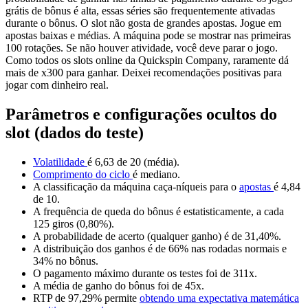
grátis de bônus é alta, essas séries são frequentemente ativadas
durante o bônus. O slot não gosta de grandes apostas. Jogue em
apostas baixas e médias. A máquina pode se mostrar nas primeiras
100 rotações. Se não houver atividade, você deve parar o jogo.
Como todos os slots online da Quickspin Company, raramente dá
mais de x300 para ganhar. Deixei recomendações positivas para
jogar com dinheiro real.
Parâmetros e configurações ocultos do
slot (dados do teste)
Volatilidade
é 6,63 de 20 (média).
Comprimento do ciclo
é mediano.
A classificação da máquina caça-níqueis para o
apostas
é 4,84
de 10.
A frequência de queda do bônus é estatisticamente, a cada
125 giros (0,80%).
A probabilidade de acerto (qualquer ganho) é de 31,40%.
A distribuição dos ganhos é de 66% nas rodadas normais e
34% no bônus.
O pagamento máximo durante os testes foi de 311x.
A média de ganho do bônus foi de 45x.
RTP de 97,29% permite
obtendo uma expectativa matemática