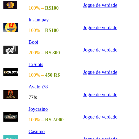
Jogue de verdade
100% –
R$100
Instantpay
Jogue de verdade
100% –
R$100
Booi
Jogue de verdade
200% –
R$ 300
1xSlots
Jogue de verdade
100% –
450
R$
Avalon78
Jogue de verdade
77fs
Joycasino
Jogue de verdade
100% –
R$ 2.000
Casumo