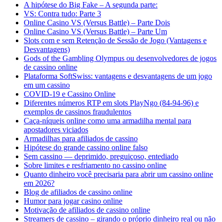
A hipótese do Big Fake – A segunda parte:
VS: Contra tudo: Parte 3
Online Casino VS (Versus Battle) – Parte Dois
Online Casino VS (Versus Battle) – Parte Um
Slots com e sem Retenção de Sessão de Jogo (Vantagens e
Desvantagens)
Gods of the Gambling Olympus ou desenvolvedores de jogos
de cassino online
Plataforma SoftSwiss: vantagens e desvantagens de um jogo
em um cassino
COVID-19 e Cassino Online
Diferentes números RTP em slots PlayNgo (84-94-96) e
exemplos de cassinos fraudulentos
Caça-níqueis online como uma armadilha mental para
apostadores viciados
Armadilhas para afiliados de cassino
Hipótese do grande cassino online falso
Sem cassino — deprimido, preguiçoso, entediado
Sobre limites e resfriamento no cassino online
Quanto dinheiro você precisaria para abrir um cassino online
em 2026?
Blog de afiliados de cassino online
Humor para jogar casino online
Motivação de afiliados de cassino online
Streamers de cassino – girando o próprio dinheiro real ou não