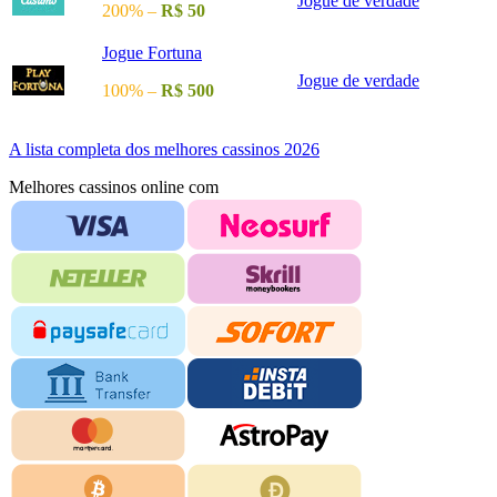
Jogue de verdade
200% –
R$ 50
Jogue Fortuna
Jogue de verdade
100% –
R$ 500
A lista completa dos melhores cassinos 2026
Melhores cassinos online com