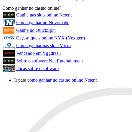
Como ganhar no casino online?
Ganhe nas slots online Netent
Como ganhar no Novomatic
Ganhe no QuickSpin
Caça-níqueis online NYX (Nextgen)
Como ganhar nas slots Micro
Vencendo em Yggdrasil
Sobre o software Net Entertainment
Dicas sobre o software
Ir para
como ganhar no casino online Netent