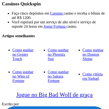
Cassinos Quickspin
Faça cinco depósitos em
Casumo
casino e receba o bônus de
até R$ 1200.
Você esperará por um serviço de alto nível e serviço de
suporte 24 horas em
Jogue Fortuna
casino.
Artigos semelhantes
Como ganhar
Como ganhar
Como ganhar
no Genies
no Phoenix
no Dragon
Touch
Sun
Shrine
Como ganhar
Como ganhar
Como vitória
no Wins of
no Sakura
em Sinbad
Fortune
Fortune
Jogue no Big Bad Wolf de graça
Escrito por