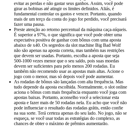
evitar as perdas e não gastar seus ganhos. Assim, você pode
girar as bobinas até atingir os limites definidos. Aliás, é
fundamental controlar os gastos e vencer. Portanto, quando
mais de um terço da conta do jogo for perdido, você precisará
fazer uma pausa.
Preste atenção ao retorno percentual da máquina caça-níqueis.
É superior a 97%, o que significa que você pode obter uma
expectativa positiva de ganhar com bônus com uma aposta
abaixo de x40. Os segredos da slot machine Big Bad Wolf
não são apenas na aposta correta, mas também nas restrições
que devem ser usadas. Portanto, escolha a aposta que seja
500-1000 vezes menor que o seu saldo, pois suas moedas
devem ser suficientes para pelo menos 200 rodadas. Eu
também não recomendo usar as apostas mais altas. Acione o
jogo com o menor, mas só depois você pode aumentar.
As rodadas de bônus são lançadas com alta frequência. Mas
tudo depende da aposta escolhida. Normalmente, o slot online
aciona o bônus com mais frequência enquanto você joga com
apostas baixas. Portanto, aconselho você a selecionar esta
aposta e fazer mais de 50 rodadas nela. Eu acho que você não
pode influenciar o resultado das rodadas grátis, então confie
na sua sorte. Terá certeza apenas do seu lado. No jogo, não se
esqueça, se você usar todas as estratégias do complexo, as
chances de obter o máximo de prêmios aumentarão.