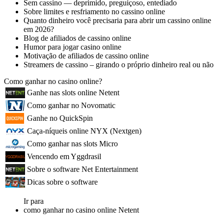
Sem cassino — deprimido, preguiçoso, entediado
Sobre limites e resfriamento no cassino online
Quanto dinheiro você precisaria para abrir um cassino online
em 2026?
Blog de afiliados de cassino online
Humor para jogar casino online
Motivação de afiliados de cassino online
Streamers de cassino – girando o próprio dinheiro real ou não
Como ganhar no casino online?
Ganhe nas slots online Netent
Como ganhar no Novomatic
Ganhe no QuickSpin
Caça-níqueis online NYX (Nextgen)
Como ganhar nas slots Micro
Vencendo em Yggdrasil
Sobre o software Net Entertainment
Dicas sobre o software
Ir para
como ganhar no casino online Netent