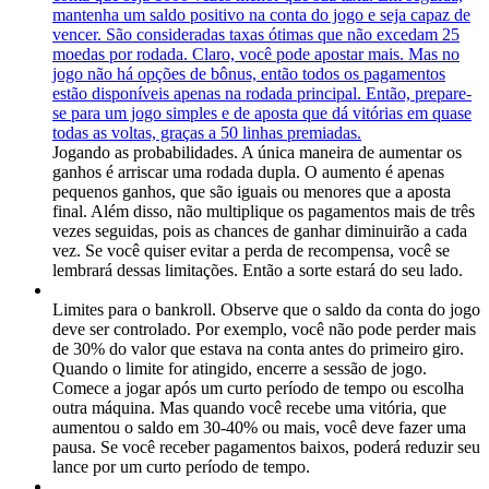
mantenha um saldo positivo na conta do jogo e seja capaz de
vencer. São consideradas taxas ótimas que não excedam 25
moedas por rodada. Claro, você pode apostar mais. Mas no
jogo não há opções de bônus, então todos os pagamentos
estão disponíveis apenas na rodada principal. Então, prepare-
se para um jogo simples e de aposta que dá vitórias em quase
todas as voltas, graças a 50 linhas premiadas.
Jogando as probabilidades. A única maneira de aumentar os
ganhos é arriscar uma rodada dupla. O aumento é apenas
pequenos ganhos, que são iguais ou menores que a aposta
final. Além disso, não multiplique os pagamentos mais de três
vezes seguidas, pois as chances de ganhar diminuirão a cada
vez. Se você quiser evitar a perda de recompensa, você se
lembrará dessas limitações. Então a sorte estará do seu lado.
Limites para o bankroll. Observe que o saldo da conta do jogo
deve ser controlado. Por exemplo, você não pode perder mais
de 30% do valor que estava na conta antes do primeiro giro.
Quando o limite for atingido, encerre a sessão de jogo.
Comece a jogar após um curto período de tempo ou escolha
outra máquina. Mas quando você recebe uma vitória, que
aumentou o saldo em 30-40% ou mais, você deve fazer uma
pausa. Se você receber pagamentos baixos, poderá reduzir seu
lance por um curto período de tempo.