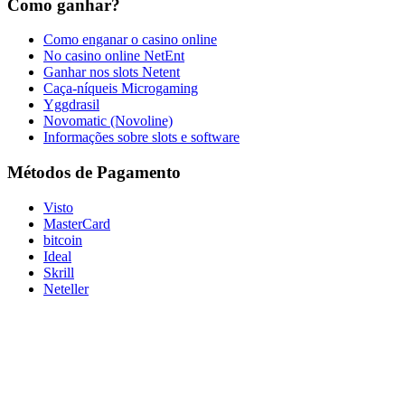
Como ganhar?
Como enganar o casino online
No casino online NetEnt
Ganhar nos slots Netent
Caça-níqueis Microgaming
Yggdrasil
Novomatic (Novoline)
Informações sobre slots e software
Métodos de Pagamento
Visto
MasterCard
bitcoin
Ideal
Skrill
Neteller