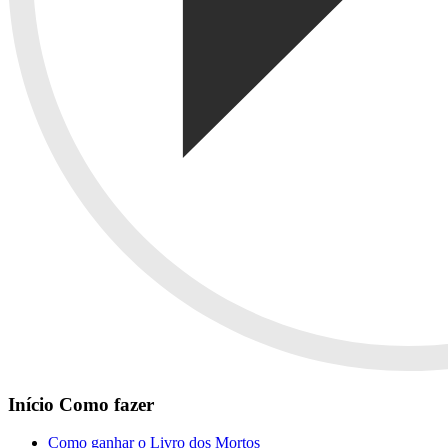
Início Como fazer
Como ganhar o Livro dos Mortos