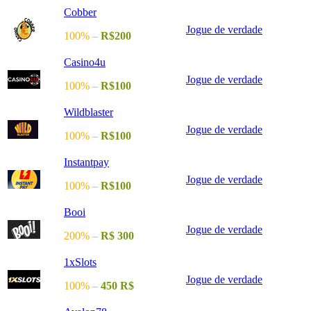
Cobber
Jogue de verdade
100% –
R$200
Casino4u
Jogue de verdade
100% –
R$100
Wildblaster
Jogue de verdade
100% –
R$100
Instantpay
Jogue de verdade
100% –
R$100
Booi
Jogue de verdade
200% –
R$ 300
1xSlots
Jogue de verdade
100% –
450
R$