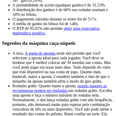
347º giro (0,29%).
A probabilidade de acerto (qualquer ganho) é de 31,53%.
A distribuição dos ganhos é de 66% nas rodadas normais e
34% no bônus.
O pagamento máximo durante os testes foi de 517x.
A média de ganho do bônus foi de 148x.
O RTP de 95,01% não permite
obter uma expectativa
matemática positiva
.
Segredos da máquina caça-níqueis
A taxa.
A gama de apostas
neste slot permite que você
selecione a aposta ideal para cada jogador. Você deve se
lembrar que é melhor colocar até 30 moedas nas costas. Mas
você pode jogar em taxas mais altas. Tudo depende do valor
que está disponível na sua conta de jogo. Quanto mais
bankroll, maior a aposta. Considere também o fato de que o
tamanho da aposta também afeta o modo de giro grátis.
Rodadas grátis. Quanto maior a aposta,
quanto maiores as
recompensas podem ser roubadas
nas rodadas grátis. Escolha
uma aposta e faça o número máximo de rodadas nela.
Normalmente, o slot lança rodadas grátis com alta frequência,
portanto, não demorará muito para esperar pela combinação
vencedora de três ou mais dispersões. Você não pode afetar o
resultado das costas do prêmio. Basta confiar na sorte. Ela