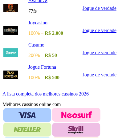
Avalon78
Jogue de verdade
77fs
Joycasino
Jogue de verdade
100% –
R$ 2.000
Casumo
Jogue de verdade
200% –
R$ 50
Jogue Fortuna
Jogue de verdade
100% –
R$ 500
A lista completa dos melhores cassinos 2026
Melhores cassinos online com