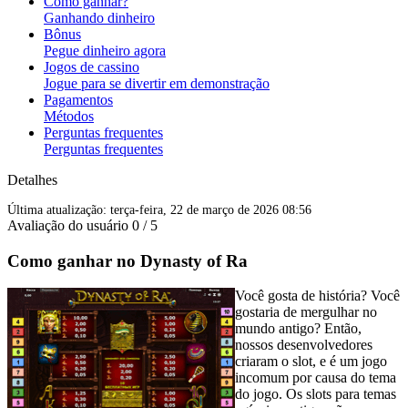
Como ganhar?
Ganhando dinheiro
Bônus
Pegue dinheiro agora
Jogos de cassino
Jogue para se divertir em demonstração
Pagamentos
Métodos
Perguntas frequentes
Perguntas frequentes
Detalhes
Última atualização: terça-feira, 22 de março de 2026 08:56
Avaliação do usuário
0 / 5
Como ganhar no Dynasty of Ra
Você gosta de história? Você
gostaria de mergulhar no
mundo antigo? Então,
nossos desenvolvedores
criaram o slot, e é um jogo
incomum por causa do tema
do jogo. Os slots para temas