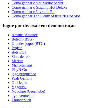
Como ganhar o slot Mystic Secret
Como ganhar o Sizzling Hot Deluxe
Como ganhar o Livro de Ra
Como ganhar The Plenty of fruit 20 Hot Slot
Jogue por diversão em demonstração
Amatic (Amanet)
Betsoft (BSG)
Grandes jogos (BTG)
Projeto
slots EGT
Slots de rede
Merkur
Microgaming
PlayN Go
jogo pragmático
Push Gaming
Quickspin
Yggdrasil
Novoline (Greentube)
tigre vermelho
Thunderkick