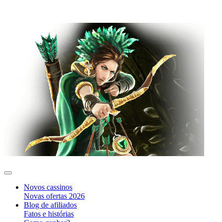
casino-hipster
Novos cassinos
Novas ofertas 2026
Blog de afiliados
Fatos e histórias