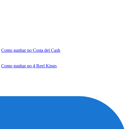
Como ganhar no Costa del Cash
Como ganhar no 4 Reel Kings