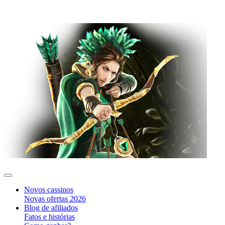
casino-hipster
Novos cassinos
Novas ofertas 2026
Blog de afiliados
Fatos e histórias