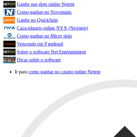
Ganhe nas slots online Netent
Como ganhar no Novomatic
Ganhe no QuickSpin
Caça-níqueis online NYX (Nextgen)
Como ganhar no Micro slots
Vencendo em Yggdrasil
Sobre o software Net Entertainment
Dicas sobre o software
Ir para
como ganhar no casino online Netent