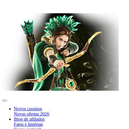
casino-hipster
Novos cassinos
Novas ofertas 2026
Blog de afiliados
Fatos e histórias