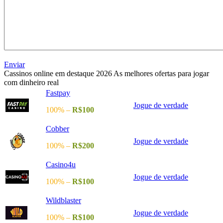
Enviar
Cassinos online em destaque 2026
As melhores ofertas para jogar
com dinheiro real
Fastpay
Jogue de verdade
100% –
R$100
Cobber
Jogue de verdade
100% –
R$200
Casino4u
Jogue de verdade
100% –
R$100
Wildblaster
Jogue de verdade
100% –
R$100