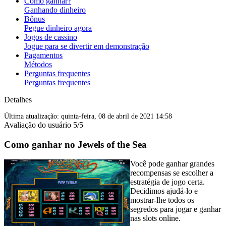
Como ganhar?
Ganhando dinheiro
Bônus
Pegue dinheiro agora
Jogos de cassino
Jogue para se divertir em demonstração
Pagamentos
Métodos
Perguntas frequentes
Perguntas frequentes
Detalhes
Última atualização: quinta-feira, 08 de abril de 2021 14:58
Avaliação do usuário
5/5
Como ganhar no Jewels of the Sea
Você pode ganhar grandes
recompensas se escolher a
estratégia de jogo certa.
Decidimos ajudá-lo e
mostrar-lhe todos os
segredos para jogar e ganhar
nas slots online.