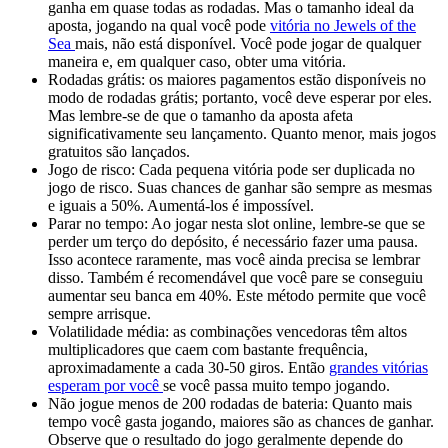
ganha em quase todas as rodadas. Mas o tamanho ideal da
aposta, jogando na qual você pode
vitória no Jewels of the
Sea
mais, não está disponível. Você pode jogar de qualquer
maneira e, em qualquer caso, obter uma vitória.
Rodadas grátis: os maiores pagamentos estão disponíveis no
modo de rodadas grátis; portanto, você deve esperar por eles.
Mas lembre-se de que o tamanho da aposta afeta
significativamente seu lançamento. Quanto menor, mais jogos
gratuitos são lançados.
Jogo de risco: Cada pequena vitória pode ser duplicada no
jogo de risco. Suas chances de ganhar são sempre as mesmas
e iguais a 50%. Aumentá-los é impossível.
Parar no tempo: Ao jogar nesta slot online, lembre-se que se
perder um terço do depósito, é necessário fazer uma pausa.
Isso acontece raramente, mas você ainda precisa se lembrar
disso. Também é recomendável que você pare se conseguiu
aumentar seu banca em 40%. Este método permite que você
sempre arrisque.
Volatilidade média: as combinações vencedoras têm altos
multiplicadores que caem com bastante frequência,
aproximadamente a cada 30-50 giros. Então
grandes vitórias
esperam por você
se você passa muito tempo jogando.
Não jogue menos de 200 rodadas de bateria: Quanto mais
tempo você gasta jogando, maiores são as chances de ganhar.
Observe que o resultado do jogo geralmente depende do