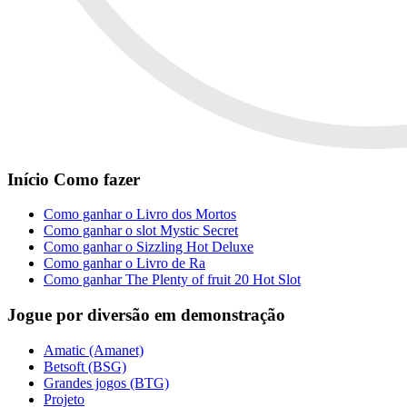
Início Como fazer
Como ganhar o Livro dos Mortos
Como ganhar o slot Mystic Secret
Como ganhar o Sizzling Hot Deluxe
Como ganhar o Livro de Ra
Como ganhar The Plenty of fruit 20 Hot Slot
Jogue por diversão em demonstração
Amatic (Amanet)
Betsoft (BSG)
Grandes jogos (BTG)
Projeto