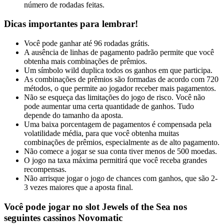
número de rodadas feitas.
Dicas importantes para lembrar!
Você pode ganhar até 96 rodadas grátis.
A ausência de linhas de pagamento padrão permite que você
obtenha mais combinações de prêmios.
Um símbolo wild duplica todos os ganhos em que participa.
As combinações de prêmios são formadas de acordo com 720
métodos, o que permite ao jogador receber mais pagamentos.
Não se esqueça das limitações do jogo de risco. Você não
pode aumentar uma certa quantidade de ganhos. Tudo
depende do tamanho da aposta.
Uma baixa porcentagem de pagamentos é compensada pela
volatilidade média, para que você obtenha muitas
combinações de prêmios, especialmente as de alto pagamento.
Não comece a jogar se sua conta tiver menos de 500 moedas.
O jogo na taxa máxima permitirá que você receba grandes
recompensas.
Não arrisque jogar o jogo de chances com ganhos, que são 2-
3 vezes maiores que a aposta final.
Você pode jogar no slot Jewels of the Sea nos
seguintes cassinos Novomatic