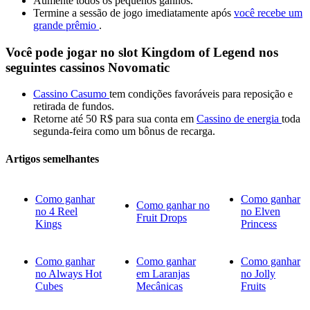
Aumente todos os pequenos ganhos.
Termine a sessão de jogo imediatamente após
você recebe um
grande prêmio
.
Você pode jogar no slot Kingdom of Legend nos
seguintes cassinos Novomatic
Cassino Casumo
tem condições favoráveis ​​para reposição e
retirada de fundos.
Retorne até 50 R$ para sua conta em
Cassino de energia
toda
segunda-feira como um bônus de recarga.
Artigos semelhantes
Como ganhar
Como ganhar
Como ganhar no
no 4 Reel
no Elven
Fruit Drops
Kings
Princess
Como ganhar
Como ganhar
Como ganhar
no Always Hot
em Laranjas
no Jolly
Cubes
Mecânicas
Fruits