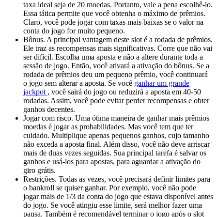
taxa ideal seja de 20 moedas. Portanto, vale a pena escolhê-lo.
Essa tática permite que você obtenha o máximo de prêmios.
Claro, você pode jogar com taxas mais baixas se o valor na
conta do jogo for muito pequeno.
Bônus. A principal vantagem deste slot é a rodada de prêmios.
Ele traz as recompensas mais significativas. Corre que não vai
ser difícil. Escolha uma aposta e não a altere durante toda a
sessão de jogo. Então, você ativará a ativação do bônus. Se a
rodada de prêmios deu um pequeno prêmio, você continuará
o jogo sem alterar a aposta. Se você
ganhar um grande
jackpot
, você sairá do jogo ou reduzirá a aposta em 40-50
rodadas. Assim, você pode evitar perder recompensas e obter
ganhos decentes.
Jogar com risco. Uma ótima maneira de ganhar mais prêmios
moedas é jogar as probabilidades. Mas você tem que ter
cuidado. Multiplique apenas pequenos ganhos, cujo tamanho
não exceda a aposta final. Além disso, você não deve arriscar
mais de duas vezes seguidas. Sua principal tarefa é salvar os
ganhos e usá-los para apostas, para aguardar a ativação do
giro grátis.
Restrições. Todas as vezes, você precisará definir limites para
o bankroll se quiser ganhar. Por exemplo, você não pode
jogar mais de 1/3 da conta do jogo que estava disponível antes
do jogo. Se você atingiu esse limite, será melhor fazer uma
pausa. Também é recomendável terminar o jogo após o slot