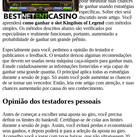
pode melhorar suas chances
de ganhar usando estratégias
específicas. Sobre eles será
discutido neste artigo. Você
aprenderá
como ganhar o slot Kingdom of Legend
com métodos
simples. Os métodos descritos abaixo são verificados por
especialistas e realmente funcionam, portanto, aumentarão a
probabilidade de ganhar um grande prêmio.
Especialmente para você, pedimos a opinião do testador e
publicamos o feedback. O testador deixou algumas recomendações
que devem ser usadas nesta máquina caça-níqueis para ganhar mais.
Estude cuidadosamente as informações fornecidas e seja capaz de
ganhar uma grande quantia. O principal aplica todas as estratégias
durante a sessão de jogo. Só assim você pode aumentar as chances
de se tornar um vencedor. Então, leia este artigo com atenção, e suas
chances aumentarão por causa do seu conhecimento.
Opinião dos testadores pessoais
Antes de começar a escolher uma aposta no giro, você precisa
definir os limites do bankroll. Certifique-se de colar aos limites
durante a sessão de jogo. Assim, você evitará perdas e economizará
seus ganhos, e depois poderá ir para a seleção da aposta no giro.
Aconselho você a jogar com taxas baixas, que não ultrapassem 20