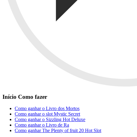
Início Como fazer
Como ganhar o Livro dos Mortos
Como ganhar o slot Mystic Secret
Como ganhar o Sizzling Hot Deluxe
Como ganhar o Livro de Ra
Como ganhar The Plenty of fruit 20 Hot Slot