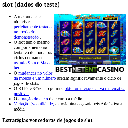
slot (dados do teste)
A máquina caça-
níqueis é
perfeitamente testado
no modo de
demonstração
.
O slot tem o mesmo
comportamento na
tentativa de mudar os
ciclos enquanto
usando Spin e Max-
bet
.
O
mudanças no valor
da moeda e um número
afetam significativamente o ciclo de
jogos de slots.
O RTP de 94% não permite
obter uma expectativa matemática
positiva
.
O
duração do ciclo
é de curto a médio.
Variação (volatilidade)
da máquina caça-níqueis é de baixa a
média.
Estratégias vencedoras de jogos de slot