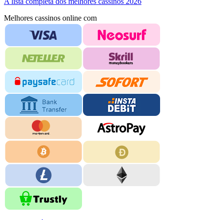
A lista completa dos melhores cassinos 2026
Melhores cassinos online com