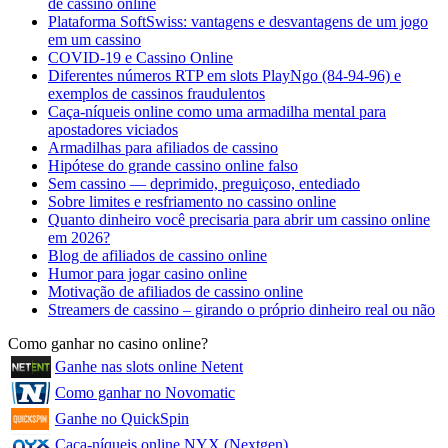
de cassino online
Plataforma SoftSwiss: vantagens e desvantagens de um jogo
em um cassino
COVID-19 e Cassino Online
Diferentes números RTP em slots PlayNgo (84-94-96) e
exemplos de cassinos fraudulentos
Caça-níqueis online como uma armadilha mental para
apostadores viciados
Armadilhas para afiliados de cassino
Hipótese do grande cassino online falso
Sem cassino — deprimido, preguiçoso, entediado
Sobre limites e resfriamento no cassino online
Quanto dinheiro você precisaria para abrir um cassino online
em 2026?
Blog de afiliados de cassino online
Humor para jogar casino online
Motivação de afiliados de cassino online
Streamers de cassino – girando o próprio dinheiro real ou não
Como ganhar no casino online?
Ganhe nas slots online Netent
Como ganhar no Novomatic
Ganhe no QuickSpin
Caça-níqueis online NYX (Nextgen)