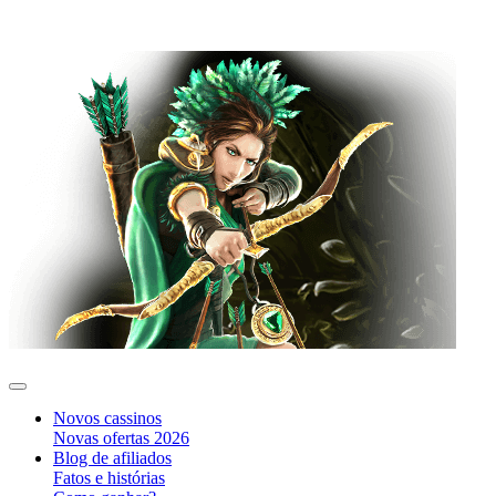
casino-hipster
Novos cassinos
Novas ofertas 2026
Blog de afiliados
Fatos e histórias