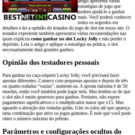
artigo apresenta várias
estratégias de jogo que
podem ajudá-lo a ganhar
mais. Você poderá conhecer
todos os segredos em
detalhes e ler a opinião do testador do jogo de slot em nosso site. O
testador experiente também apresentou várias recomendações nas
quais explicou
como ganhar no slot Lucky Jolly
e não perder o
depósito. Leia o artigo e aplique a estratégia na prática, o slot
necessariamente dará grandes ganhos.
Opinião dos testadores pessoais
Para ganhar no caça-níqueis Lucky Jolly, você precisará fazer
apostas diferentes. Comece com pequenas apostas e depois de três
ou quatro rodadas “vazias”, aumente-as. A aposta máxima é de 50
moedas, então você também pode jogar nela. Mas lembre-se de que
o slot não é muito generoso para ganhos. Portanto, não espere
pagamentos significativos e o multiplicador maior que x15. Mas
aguarde a ativação das rodadas grátis. Gire os rolos até que apareça
uma combinação que ative os jogos gratuitos. É nele que você pode
obter o número máximo do prêmio.
Parâmetros e configurações ocultos do