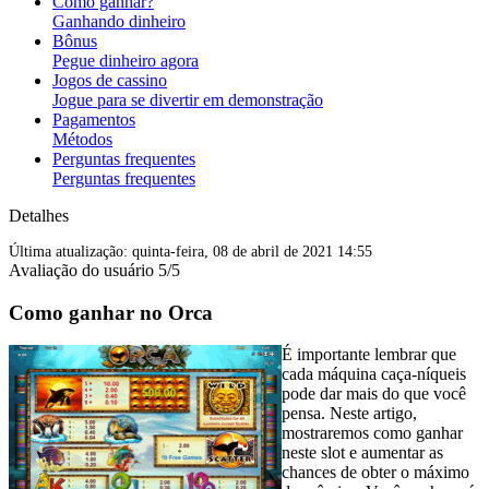
Como ganhar?
Ganhando dinheiro
Bônus
Pegue dinheiro agora
Jogos de cassino
Jogue para se divertir em demonstração
Pagamentos
Métodos
Perguntas frequentes
Perguntas frequentes
Detalhes
Última atualização: quinta-feira, 08 de abril de 2021 14:55
Avaliação do usuário
5/5
Como ganhar no Orca
É importante lembrar que
cada máquina caça-níqueis
pode dar mais do que você
pensa. Neste artigo,
mostraremos como ganhar
neste slot e aumentar as
chances de obter o máximo