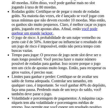
40 moedas. Além disso, você pode ganhar mais no slot
jogando à taxa de 80 moedas.
Rodadas grátis: Certifique-se de pegar o modo de rodadas
grátis. Na maioria das vezes, ele é lançado se você jogar com
taxas mínimas que não devem exceder 10 moedas. Mas então,
os ganhos são muito pequenos. Claro, é melhor caçar os jogos
grátis, jogando em apostas altas. Afinal, então
você pode
quebrar um grande jackpot
.
O jogo de risco: A probabilidade de um naipe vermelho ou
preto cair é de 50%. Antecipar ou influenciar o resultado de
um jogo de risco é impossível, então não perca tempo com
buscas vazias.
Tempo para jogar: O processo de jogo neste slot deve ser o
mais longo possível. Você precisa fazer o maior número
possível de rodadas para ganhar. Isso ocorre porque o jogo
tem um ciclo de apostas muito longo. Então, para recuperar os
giros vazios, é preciso suar.
Limites para ganhar e perder: Certifique-se de avaliar seu
saldo de forma adequada. Controlar seu tamanho, em
qualquer caso, é importante. Se você ganhar 40% do depósito,
faça uma pausa. Perdendo mais de um terço do saldo, você
também deve parar o jogo.
Volatilidade e porcentagem de pagamentos: A máquina caça-
níqueis tem alta volatilidade e porcentagens médias de
retorno. Isso permite que você espere um resultado positivo