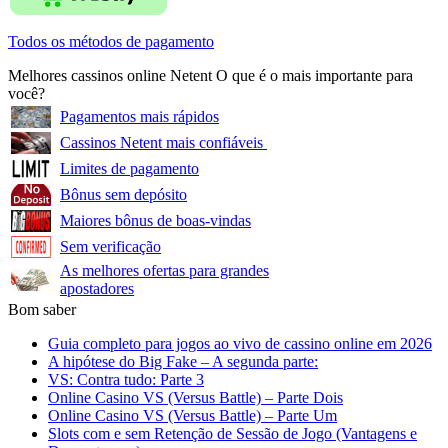
Todos os métodos de pagamento
Melhores cassinos online Netent
O que é o mais importante para
você?
Pagamentos mais rápidos
Cassinos Netent mais confiáveis ​​
Limites de pagamento
Bônus sem depósito
Maiores bônus de boas-vindas
Sem verificação
As melhores ofertas para grandes
apostadores
Bom saber
Guia completo para jogos ao vivo de cassino online em 2026
A hipótese do Big Fake – A segunda parte:
VS: Contra tudo: Parte 3
Online Casino VS (Versus Battle) – Parte Dois
Online Casino VS (Versus Battle) – Parte Um
Slots com e sem Retenção de Sessão de Jogo (Vantagens e