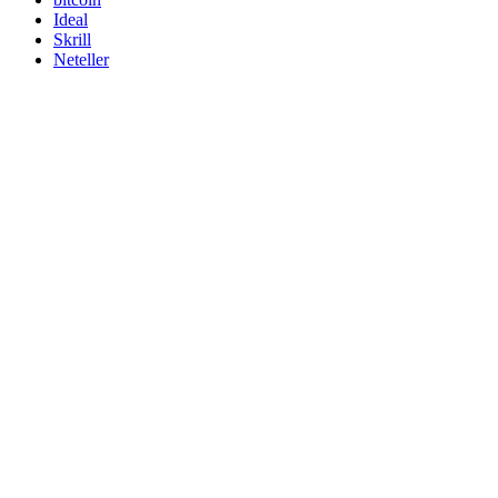
Ideal
Skrill
Neteller