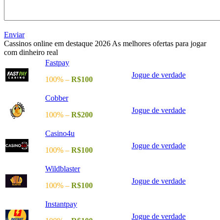
Enviar
Cassinos online em destaque 2026
As melhores ofertas para jogar
com dinheiro real
Fastpay
Jogue de verdade
100% –
R$100
Cobber
Jogue de verdade
100% –
R$200
Casino4u
Jogue de verdade
100% –
R$100
Wildblaster
Jogue de verdade
100% –
R$100
Instantpay
Jogue de verdade