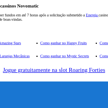
s cassinos Novomatic
eber fundos em até 7 horas após a solicitação submetido a
Energia
casino
de boas-vindas.
Amazing Stars
Como ganhar no Happy Fruits
Como
Laranjas Mecânicas
Como ganhar no Mystic Secrets
Como
Jogue gratuitamente na slot Roaring Forties