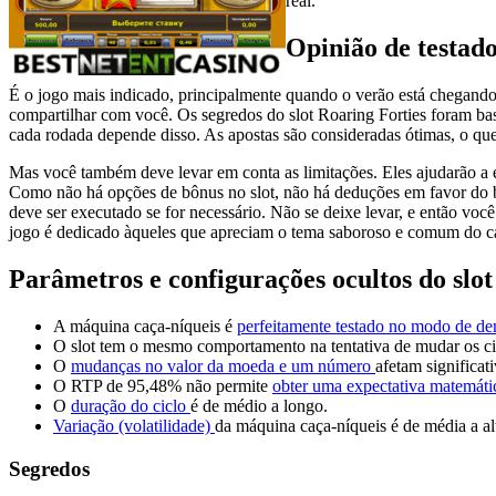
real.
Opinião de testado
É o jogo mais indicado, principalmente quando o verão está chegando, 
compartilhar com você. Os segredos do slot Roaring Forties foram bast
cada rodada depende disso. As apostas são consideradas ótimas, o que
Mas você também deve levar em conta as limitações. Eles ajudarão a 
Como não há opções de bônus no slot, não há deduções em favor do bô
deve ser executado se for necessário. Não se deixe levar, e então voc
jogo é dedicado àqueles que apreciam o tema saboroso e comum do ca
Parâmetros e configurações ocultos do slot 
A máquina caça-níqueis é
perfeitamente testado no modo de d
O slot tem o mesmo comportamento na tentativa de mudar os c
O
mudanças no valor da moeda e um número
afetam significat
O RTP de 95,48% não permite
obter uma expectativa matemáti
O
duração do ciclo
é de médio a longo.
Variação (volatilidade)
da máquina caça-níqueis é de média a al
Segredos