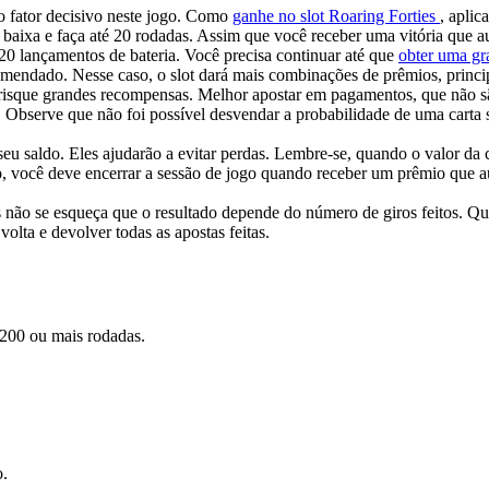
o fator decisivo neste jogo. Como
ganhe no slot Roaring Forties
, aplic
baixa e faça até 20 rodadas. Assim que você receber uma vitória que a
20 lançamentos de bateria. Você precisa continuar até que
obter uma gr
mendado. Nesse caso, o slot dará mais combinações de prêmios, princi
risque grandes recompensas. Melhor apostar em pagamentos, que não são
bserve que não foi possível desvendar a probabilidade de uma carta ser
o seu saldo. Eles ajudarão a evitar perdas. Lembre-se, quando o valor d
isso, você deve encerrar a sessão de jogo quando receber um prêmio qu
 não se esqueça que o resultado depende do número de giros feitos. Qu
volta e devolver todas as apostas feitas.
 200 ou mais rodadas.
o.