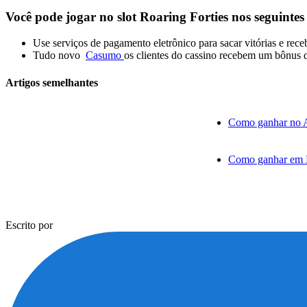
Você pode jogar no slot Roaring Forties nos seguinte
Use serviços de pagamento eletrônico para sacar vitórias e rec
Tudo novo
Casumo
os clientes do cassino recebem um bônus 
Artigos semelhantes
Como ganhar no 
Como ganhar em 
Escrito por