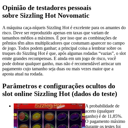
Opinião de testadores pessoais
sobre Sizzling Hot Novomatic
A máquina caça-níqueis Sizzling Hot é excelente para os amantes do
risco. Deve ser reproduzido apenas em taxas que variam de
tamanhos médios a máximos. É por isso que as combinações de
prêmios têm altos multiplicadores que costumam aparecer no campo
de jogo. Todos podem ganhar; a principal coisa a lembrar sobre os
truques do Sizzling Hot é que, após algumas rodadas “vazias”, o slot
emite grandes recompensas. E ainda em um jogo de risco, você
pode dobrar qualquer ganho, mas não é recomendável arriscar um
pagamento cujo tamanho seja duas ou mais vezes maior que a
aposta atual na rodada.
Parâmetros e configurações ocultos do
slot online Sizzling Hot (dados do teste)
A probabilidade de
acerto (qualquer
ganho) é de 11,85%.
O pagamento máximo
durante os testes foi