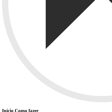
Início Como fazer