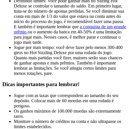
Definindo limites: Você pode ganhar mais no Slizing Hot
Deluxe se controlar o tamanho do saldo. Em primeiro lugar,
trata-se do número de apostas perdidas. Se você diminuir sua
conta em mais de 1/3 do valor que estava na conta antes do
início do processo do jogo, é recomendável fazer uma pausa.
E também é importante lembrar que
a conquista de um grande
prêmio
ou o aumento da banca em 40-50% é uma limitação
para jogar mais. Nesses casos, é melhor parar e continuar o
jogo mais tarde.
Jogue por mais tempo: você deve fazer pelo menos 300-400
giros no Hot Sizzling Deluxe por uma rodada do jogo.
Quanto mais partidas você fizer, maiores serão suas chances
de ganhar apostas e mais prêmios. Também é importante
lembrar as limitações. Se você atingiu certos limites para
menos rotações, pare.
Dicas importantes para lembrar!
Jogue com as taxas que correspondem ao tamanho do seu
depósito. Colocar mais de 60 moedas em uma rodada é
perigoso.
Os ganhos máximos de 100.000 moedas são extremamente
raros.
Monitore o número de créditos na conta e não ultrapasse os
limites estabelecidos.