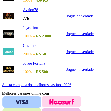
100% –
450
R$
Avalon78
Jogue de verdade
77fs
Joycasino
Jogue de verdade
100% –
R$ 2.000
Casumo
Jogue de verdade
200% –
R$ 50
Jogue Fortuna
Jogue de verdade
100% –
R$ 500
A lista completa dos melhores cassinos 2026
Melhores cassinos online com