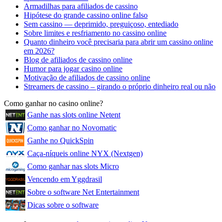
Armadilhas para afiliados de cassino
Hipótese do grande cassino online falso
Sem cassino — deprimido, preguiçoso, entediado
Sobre limites e resfriamento no cassino online
Quanto dinheiro você precisaria para abrir um cassino online
em 2026?
Blog de afiliados de cassino online
Humor para jogar casino online
Motivação de afiliados de cassino online
Streamers de cassino – girando o próprio dinheiro real ou não
Como ganhar no casino online?
Ganhe nas slots online Netent
Como ganhar no Novomatic
Ganhe no QuickSpin
Caça-níqueis online NYX (Nextgen)
Como ganhar nas slots Micro
Vencendo em Yggdrasil
Sobre o software Net Entertainment
Dicas sobre o software