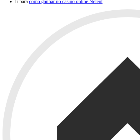
Ir para
como ganhar no casino online Netent