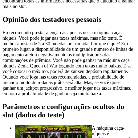
encontrará todas as informações necessárias que o ajudarão a ganhar
mais no slot.
Opinião dos testadores pessoais
Eu recomendo prestar atenção às apostas nesta máquina caça-
níqueis. Você pode jogar nas taxas máximas, mas não tente. É
melhor apostar de 5 a 30 moedas por rodada. Por que é que? Em
primeiro lugar, a disponibilidade de um grande número de linhas de
pagamento afetou negativamente os multiplicadores das
combinações de prêmios. Você não pode ganhar na máquina caça-
níqueis Zenia Queen of War jogando com taxas muito baixas. E se
você colocar o máximo, poderá deixar seu depósito rapidamente.
Quando você joga nas taxas recomendadas, a probabilidade de
iniciar o modo de rodadas grátis será alta. Mas, se você quiser
ganhar um jackpot progressivo, é melhor jogar nas taxas máximas,
embora a probabilidade de ganhar seja muito baixa.
Parâmetros e configurações ocultos do
slot (dados do teste)
A máquina caça-
níqueis é