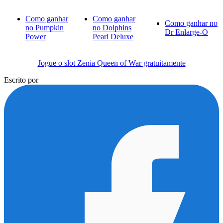
Como ganhar
Como ganhar
Como ganhar no
no Pumpkin
no Dolphins
Dr Enlarge-O
Power
Pearl Deluxe
Jogue o slot Zenia Queen of War gratuitamente
Escrito por