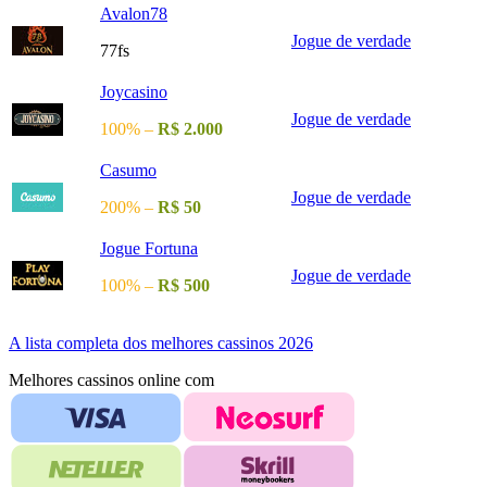
Avalon78
Jogue de verdade
77fs
Joycasino
Jogue de verdade
100% –
R$ 2.000
Casumo
Jogue de verdade
200% –
R$ 50
Jogue Fortuna
Jogue de verdade
100% –
R$ 500
A lista completa dos melhores cassinos 2026
Melhores cassinos online com