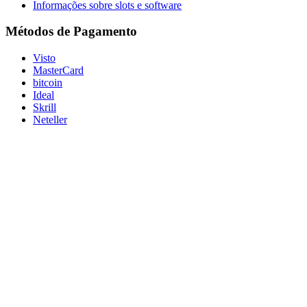
Informações sobre slots e software
Métodos de Pagamento
Visto
MasterCard
bitcoin
Ideal
Skrill
Neteller