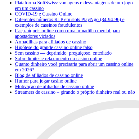
Plataforma SoftSwiss: vantagens e desvantagens de um jogo
em um cassino
COVID-19 e Cassino Online
Diferentes números RTP em slots PlayNgo (84-94-96) e
exemplos de cassinos fraudulentos
Caça-níqueis online como uma armadilha mental para
apostadores viciados
Armadilhas para afiliados de cassino
Hipótese do grande cassino online falso
Sem cassino — deprimido, preguiçoso, entediado
Sobre limites e relaxamento no casino online
Quanto dinheiro você precisaria para abrir um cassino online
em 2026?
Blog de afiliados de cassino online
Humor para jogar casino online
Motivação de afiliados de cassino online
Streamers de cassino – girando o próprio dinheiro real ou não