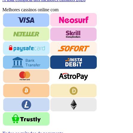
Melhores cassinos online com