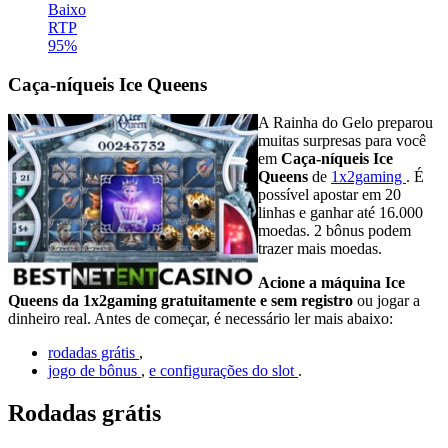
Baixo
RTP
95%
Caça-níqueis Ice Queens
A Rainha do Gelo preparou
muitas surpresas para você
em
Caça-níqueis Ice
Queens
de
1x2gaming
. É
possível apostar em 20
linhas e ganhar até 16.000
moedas. 2 bônus podem
trazer mais moedas.
Acione a máquina Ice
Queens da 1x2gaming gratuitamente e sem registro
ou jogar a
dinheiro real. Antes de começar, é necessário ler mais abaixo:
rodadas grátis
,
jogo de bônus
,
e configurações do slot
.
Rodadas grátis