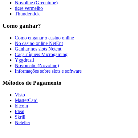
Novoline (Greentube)
tigre vermelho
Thunderkick
Como ganhar?
Como enganar o casino online
No casino online NetEnt
Ganhar nos slots Netent
Caça-níqueis Microgaming
Yggdrasil
Novomatic (Novoline)
Informações sobre slots e software
Métodos de Pagamento
Visto
MasterCard
bitcoin
Ideal
Skrill
Neteller