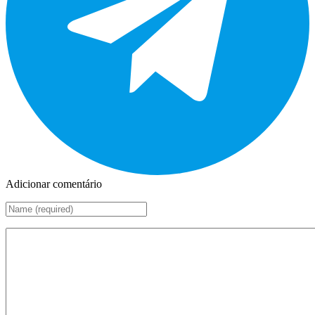
Adicionar comentário