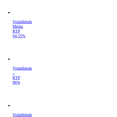
Volatilidade
Média
RTP
94,55%
Volatilidade
–
RTP
96%
Volatilidade