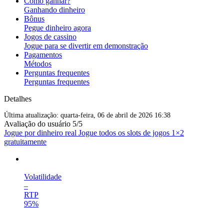
Como ganhar?
Ganhando dinheiro
Bônus
Pegue dinheiro agora
Jogos de cassino
Jogue para se divertir em demonstração
Pagamentos
Métodos
Perguntas frequentes
Perguntas frequentes
Detalhes
Última atualização: quarta-feira, 06 de abril de 2026 16:38
Avaliação do usuário
5/5
Jogue por dinheiro real
Jogue todos os slots de jogos 1×2
gratuitamente
Volatilidade
–
RTP
95%