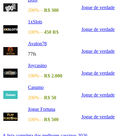
Jogue de verdade
200% –
R$ 300
1xSlots
Jogue de verdade
100% –
450
R$
Avalon78
Jogue de verdade
77fs
Joycasino
Jogue de verdade
100% –
R$ 2.000
Casumo
Jogue de verdade
200% –
R$ 50
Jogue Fortuna
Jogue de verdade
100% –
R$ 500
A lista completa dos melhores cassinos 2026