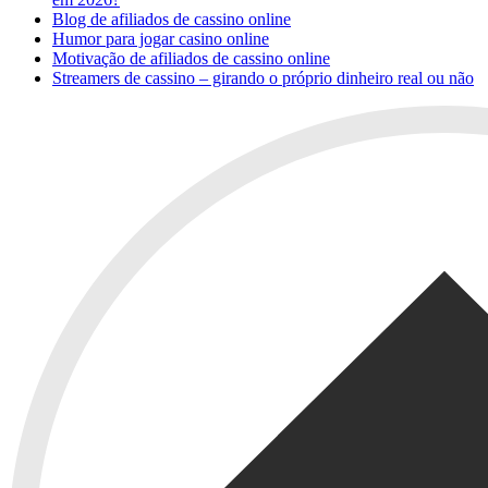
Blog de afiliados de cassino online
Humor para jogar casino online
Motivação de afiliados de cassino online
Streamers de cassino – girando o próprio dinheiro real ou não