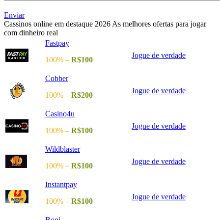
Enviar
Cassinos online em destaque 2026
As melhores ofertas para jogar
com dinheiro real
Fastpay
Jogue de verdade
100% –
R$100
Cobber
Jogue de verdade
100% –
R$200
Casino4u
Jogue de verdade
100% –
R$100
Wildblaster
Jogue de verdade
100% –
R$100
Instantpay
Jogue de verdade
100% –
R$100
Booi