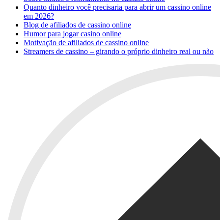
Quanto dinheiro você precisaria para abrir um cassino online
em 2026?
Blog de afiliados de cassino online
Humor para jogar casino online
Motivação de afiliados de cassino online
Streamers de cassino – girando o próprio dinheiro real ou não