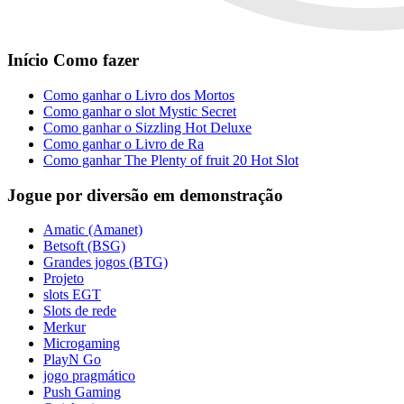
Início Como fazer
Como ganhar o Livro dos Mortos
Como ganhar o slot Mystic Secret
Como ganhar o Sizzling Hot Deluxe
Como ganhar o Livro de Ra
Como ganhar The Plenty of fruit 20 Hot Slot
Jogue por diversão em demonstração
Amatic (Amanet)
Betsoft (BSG)
Grandes jogos (BTG)
Projeto
slots EGT
Slots de rede
Merkur
Microgaming
PlayN Go
jogo pragmático
Push Gaming