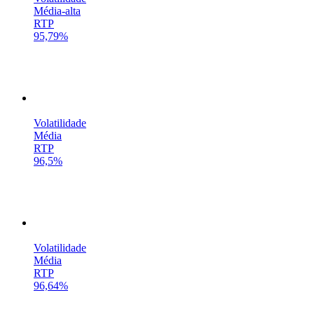
Média-alta
RTP
95,79%
Volatilidade
Média
RTP
96,5%
Volatilidade
Média
RTP
96,64%