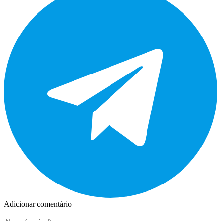
Adicionar comentário