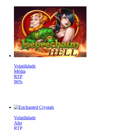
Volatilidade
Média
RTP
96%
Volatilidade
Alto
RTP