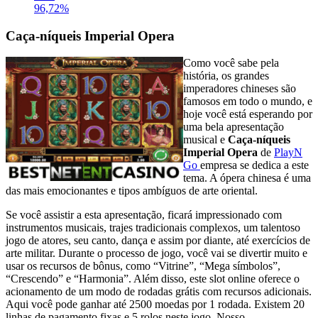
96,72%
Caça-níqueis Imperial Opera
Como você sabe pela
história, os grandes
imperadores chineses são
famosos em todo o mundo, e
hoje você está esperando por
uma bela apresentação
musical e
Caça-níqueis
Imperial Opera
de
PlayN
Go
empresa se dedica a este
tema. A ópera chinesa é uma
das mais emocionantes e tipos ambíguos de arte oriental.
Se você assistir a esta apresentação, ficará impressionado com
instrumentos musicais, trajes tradicionais complexos, um talentoso
jogo de atores, seu canto, dança e assim por diante, até exercícios de
arte militar. Durante o processo de jogo, você vai se divertir muito e
usar os recursos de bônus, como “Vitrine”, “Mega símbolos”,
“Crescendo” e “Harmonia”. Além disso, este slot online oferece o
acionamento de um modo de rodadas grátis com recursos adicionais.
Aqui você pode ganhar até 2500 moedas por 1 rodada. Existem 20
linhas de pagamento fixas e 5 rolos neste jogo. Nosso