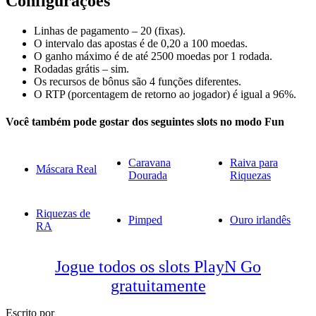
Configurações
Linhas de pagamento – 20 (fixas).
O intervalo das apostas é de 0,20 a 100 moedas.
O ganho máximo é de até 2500 moedas por 1 rodada.
Rodadas grátis – sim.
Os recursos de bônus são 4 funções diferentes.
O RTP (porcentagem de retorno ao jogador) é igual a 96%.
Você também pode gostar dos seguintes slots no modo Fun
Caravana
Raiva para
Máscara Real
Dourada
Riquezas
Riquezas de
Pimped
Ouro irlandês
RA
Jogue todos os slots PlayN Go
gratuitamente
Escrito por