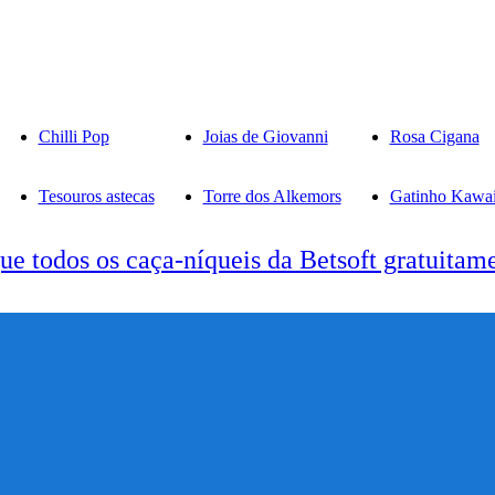
Chilli Pop
Joias de Giovanni
Rosa Cigana
Tesouros astecas
Torre dos Alkemors
Gatinho Kawai
ue todos os caça-níqueis da Betsoft gratuitam