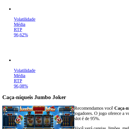
Volatilidade
Média
RTP
96,62%
Volatilidade
Média
RTP
96,08%
Caça-níqueis Jumbo Joker
Recomendamos você
Caça-n
jogadores. O jogo oferece a v
slot é de 95%.
Você verá cerejas, limões, mel