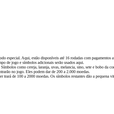
o especial. Aqui, estão disponíveis até 16 rodadas com pagamentos au
po de jogo e símbolos adicionais serão usados ​​aqui.
mbolos como cereja, laranja, uvas, melancia, sino, sete e bobo da cort
ntrarão no jogo. Eles podem dar de 200 a 2.000 moedas.
r trará de 100 a 2000 moedas. Os símbolos restantes dão a pequena vit