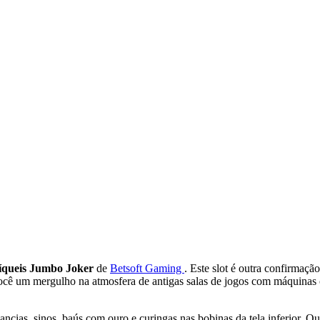
íqueis Jumbo Joker
de
Betsoft Gaming
. Este slot é outra confirmaçã
ocê um mergulho na atmosfera de antigas salas de jogos com máquinas c
ancias, sinos, baús com ouro e curingas nas bobinas da tela inferior. Ou