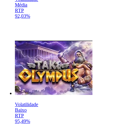
Média
RTP
92,03%
Volatilidade
Baixo
RTP
95,49%