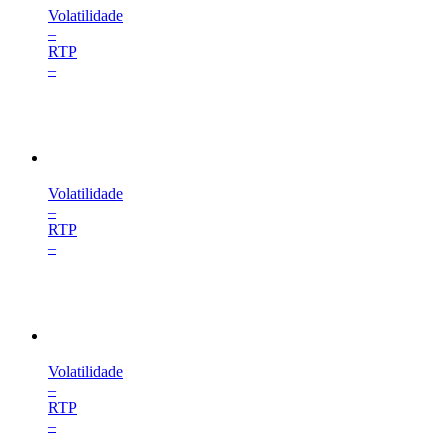
Volatilidade
–
RTP
–
Volatilidade
–
RTP
–
Volatilidade
–
RTP
–