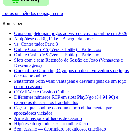
Todos os métodos de pagamento
Bom saber
Guia completo para jogos ao vivo de cassino online em 2026
A hipótese do Big Fake – A segunda parte:
vs: Contra tudo: Parte 3
Online Casino VS (Versus Battle) – Parte Dois
Online Casino VS (Versus Battle) – Parte Um
Slots com e sem Retenção de Sessão de Jogo (Vantagens e
Desvantagens)
Gods of the Gambling Olympus ou desenvolvedores de jogos
de cassino online
Plataforma SoftSwiss: vantagens e desvantagens de um jogo
em um cassino
COVID-19 e Cassino Online
Diferentes números RTP em slots PlayNgo (84-94-96) e
exemplos de cassinos fraudulentos
Caça-níqueis online como uma armadilha mental para
apostadores viciados
Armadilhas para afiliados de cassino
Hipótese do grande cassino online falso
Sem cassino — deprimido, preguiçoso, entediado