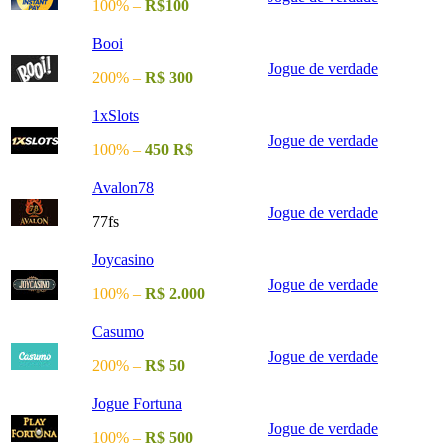
100% –
R$100
Booi
Jogue de verdade
200% –
R$ 300
1xSlots
Jogue de verdade
100% –
450
R$
Avalon78
Jogue de verdade
77fs
Joycasino
Jogue de verdade
100% –
R$ 2.000
Casumo
Jogue de verdade
200% –
R$ 50
Jogue Fortuna
Jogue de verdade
100% –
R$ 500