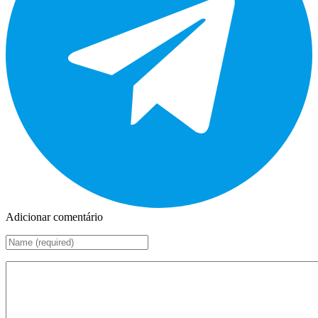
Adicionar comentário