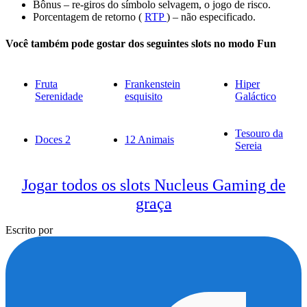
Bônus – re-giros do símbolo selvagem, o jogo de risco.
Porcentagem de retorno (
RTP
) – não especificado.
Você também pode gostar dos seguintes slots no modo Fun
Fruta
Frankenstein
Hiper
Serenidade
esquisito
Galáctico
Tesouro da
Doces 2
12 Animais
Sereia
Jogar todos os slots Nucleus Gaming de
graça
Escrito por