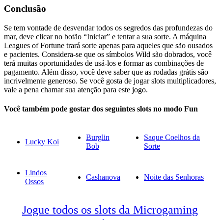
Conclusão
Se tem vontade de desvendar todos os segredos das profundezas do
mar, deve clicar no botão “Iniciar” e tentar a sua sorte. A máquina
Leagues of Fortune trará sorte apenas para aqueles que são ousados ​​
e pacientes. Considera-se que os símbolos Wild são dobrados, você
terá muitas oportunidades de usá-los e formar as combinações de
pagamento. Além disso, você deve saber que as rodadas grátis são
incrivelmente generoso. Se você gosta de jogar slots multiplicadores,
vale a pena chamar sua atenção para este jogo.
Você também pode gostar dos seguintes slots no modo Fun
Burglin
Saque Coelhos da
Lucky Koi
Bob
Sorte
Lindos
Cashanova
Noite das Senhoras
Ossos
Jogue todos os slots da Microgaming