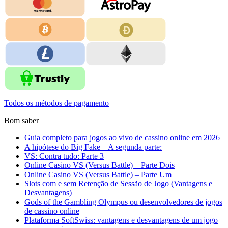
Todos os métodos de pagamento
Bom saber
Guia completo para jogos ao vivo de cassino online em 2026
A hipótese do Big Fake – A segunda parte:
VS: Contra tudo: Parte 3
Online Casino VS (Versus Battle) – Parte Dois
Online Casino VS (Versus Battle) – Parte Um
Slots com e sem Retenção de Sessão de Jogo (Vantagens e
Desvantagens)
Gods of the Gambling Olympus ou desenvolvedores de jogos
de cassino online
Plataforma SoftSwiss: vantagens e desvantagens de um jogo