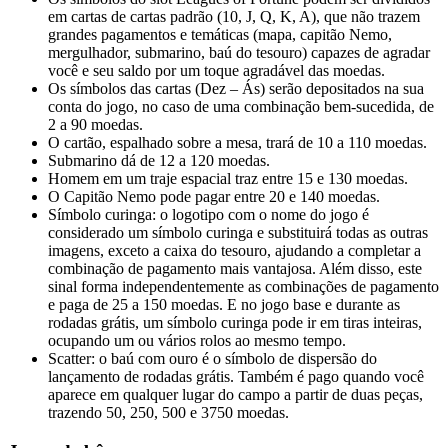
em cartas de cartas padrão (10, J, Q, K, A), que não trazem
grandes pagamentos e temáticas (mapa, capitão Nemo,
mergulhador, submarino, baú do tesouro) capazes de agradar
você e seu saldo por um toque agradável das moedas.
Os símbolos das cartas (Dez – Ás) serão depositados na sua
conta do jogo, no caso de uma combinação bem-sucedida, de
2 a 90 moedas.
O cartão, espalhado sobre a mesa, trará de 10 a 110 moedas.
Submarino dá de 12 a 120 moedas.
Homem em um traje espacial traz entre 15 e 130 moedas.
O Capitão Nemo pode pagar entre 20 e 140 moedas.
Símbolo curinga: o logotipo com o nome do jogo é
considerado um símbolo curinga e substituirá todas as outras
imagens, exceto a caixa do tesouro, ajudando a completar a
combinação de pagamento mais vantajosa. Além disso, este
sinal forma independentemente as combinações de pagamento
e paga de 25 a 150 moedas. E no jogo base e durante as
rodadas grátis, um símbolo curinga pode ir em tiras inteiras,
ocupando um ou vários rolos ao mesmo tempo.
Scatter: o baú com ouro é o símbolo de dispersão do
lançamento de rodadas grátis. Também é pago quando você
aparece em qualquer lugar do campo a partir de duas peças,
trazendo 50, 250, 500 e 3750 moedas.