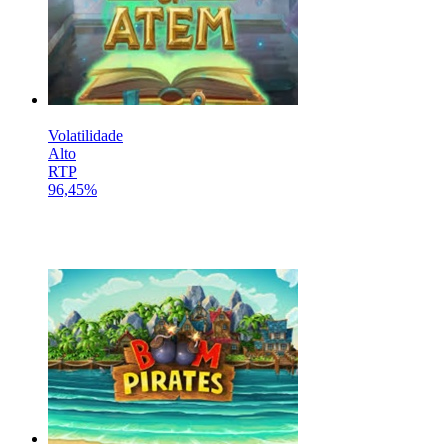
Volatilidade
Alto
RTP
96,45%