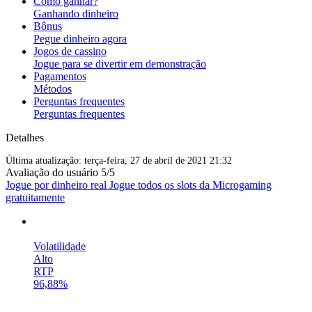
Como ganhar?
Ganhando dinheiro
Bônus
Pegue dinheiro agora
Jogos de cassino
Jogue para se divertir em demonstração
Pagamentos
Métodos
Perguntas frequentes
Perguntas frequentes
Detalhes
Última atualização: terça-feira, 27 de abril de 2021 21:32
Avaliação do usuário
5/5
Jogue por dinheiro real
Jogue todos os slots da Microgaming
gratuitamente
Volatilidade
Alto
RTP
96,88%