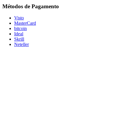
Métodos de Pagamento
Visto
MasterCard
bitcoin
Ideal
Skrill
Neteller