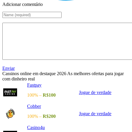
Adicionar comentário
Enviar
Cassinos online em destaque 2026
As melhores ofertas para jogar
com dinheiro real
Fastpay
Jogue de verdade
100% –
R$100
Cobber
Jogue de verdade
100% –
R$200
Casino4u