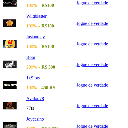
Jogue de verdade
100% –
R$100
Wildblaster
Jogue de verdade
100% –
R$100
Instantpay
Jogue de verdade
100% –
R$100
Booi
Jogue de verdade
200% –
R$ 300
1xSlots
Jogue de verdade
100% –
450
R$
Avalon78
Jogue de verdade
77fs
Joycasino
Jogue de verdade