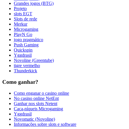
Grandes jogos (BTG)
Projeto
slots EGT
Slots de rede
Merkur
Microgaming
PlayN Go
jogo pragmático
Push Gaming
Quickspin
Yggdrasil
Novoline (Greentube)
tigre vermelho
Thunderkick
Como ganhar?
Como enganar o casino online
No casino online NetEnt
Ganhar nos slots Netent
Caça-níqueis Microgaming
Yggdrasil
Novomatic (Novoline)
Informações sobre slots e software