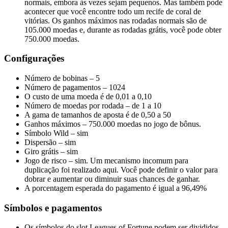
normais, embora às vezes sejam pequenos. Mas também pode
acontecer que você encontre todo um recife de coral de
vitórias. Os ganhos máximos nas rodadas normais são de
105.000 moedas e, durante as rodadas grátis, você pode obter
750.000 moedas.
Configurações
Número de bobinas – 5
Número de pagamentos – 1024
O custo de uma moeda é de 0,01 a 0,10
Número de moedas por rodada – de 1 a 10
A gama de tamanhos de aposta é de 0,50 a 50
Ganhos máximos – 750.000 moedas no jogo de bônus.
Símbolo Wild – sim
Dispersão – sim
Giro grátis – sim
Jogo de risco – sim. Um mecanismo incomum para
duplicação foi realizado aqui. Você pode definir o valor para
dobrar e aumentar ou diminuir suas chances de ganhar.
A porcentagem esperada do pagamento é igual a 96,49%
Símbolos e pagamentos
Os símbolos do slot Leagues of Fortune podem ser divididos