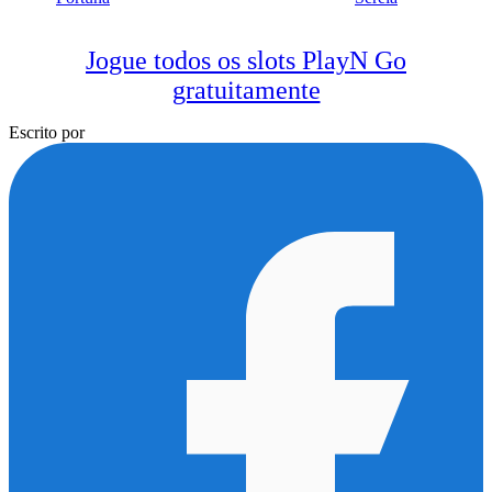
Jogue todos os slots PlayN Go
gratuitamente
Escrito por