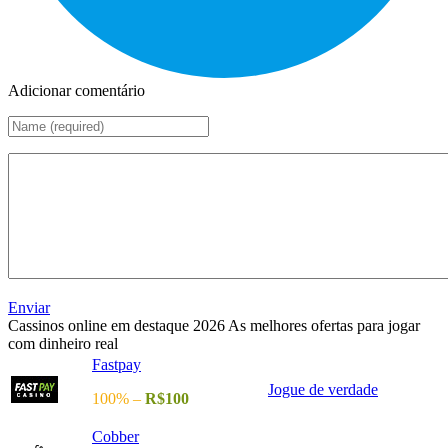
Adicionar comentário
Enviar
Cassinos online em destaque 2026
As melhores ofertas para jogar
com dinheiro real
Fastpay
Jogue de verdade
100% –
R$100
Cobber