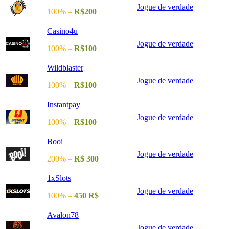
Jogue de verdade
100% –
R$200
Casino4u
Jogue de verdade
100% –
R$100
Wildblaster
Jogue de verdade
100% –
R$100
Instantpay
Jogue de verdade
100% –
R$100
Booi
Jogue de verdade
200% –
R$ 300
1xSlots
Jogue de verdade
100% –
450
R$
Avalon78
Jogue de verdade