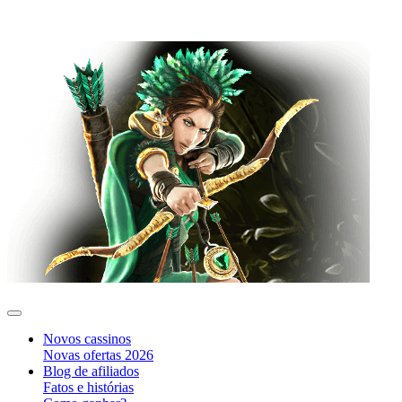
casino-hipster
Novos cassinos
Novas ofertas 2026
Blog de afiliados
Fatos e histórias