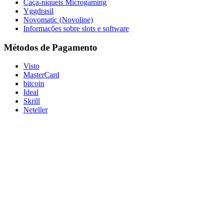
Caça-níqueis Microgaming
Yggdrasil
Novomatic (Novoline)
Informações sobre slots e software
Métodos de Pagamento
Visto
MasterCard
bitcoin
Ideal
Skrill
Neteller