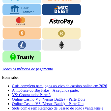
Todos os métodos de pagamento
Bom saber
Guia completo para jogos ao vivo de cassino online em 2026
A hipótese do Big Fake – A segunda parte:
VS: Contra tudo: Parte 3
Online Casino VS (Versus Battle) – Parte Dois
Online Casino VS (Versus Battle) – Parte Um
Slots com e sem Retenção de Sessão de Jogo (Vantagens e