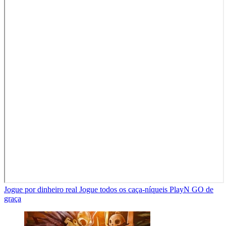
Jogue por dinheiro real
Jogue todos os caça-níqueis PlayN GO de
graça