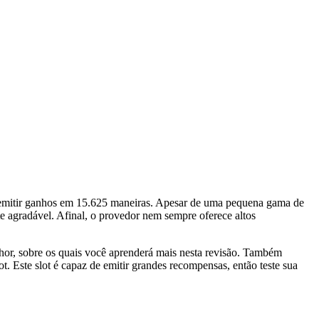
a emitir ganhos em 15.625 maneiras. Apesar de uma pequena gama de
e agradável. Afinal, o provedor nem sempre oferece altos
hor, sobre os quais você aprenderá mais nesta revisão. Também
. Este slot é capaz de emitir grandes recompensas, então teste sua