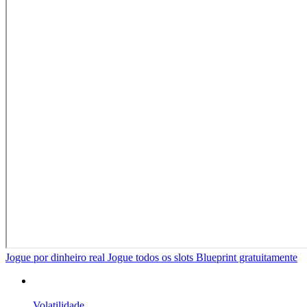
Jogue por dinheiro real
Jogue todos os slots Blueprint gratuitamente
Volatilidade