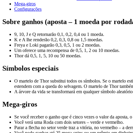
Mega-giros
Configurações
Sobre ganhos (aposta – 1 moeda por rodad
9, 10, J e Q retornarão 0,1, 0,2, 0,4 ou 1 moeda.
K e A lhe renderão 0,2, 0,3, 0,8 ou 1,5 moedas.
Freya e Loki pagarão 0,3, 0,5, 1 ou 2 moedas.
Um oferece uma recompensa de 0,5, 1, 2 ou 10 moedas.
Thor dá 0,5, 1, 5, 10 ou 50 moedas.
Símbolos especiais
O martelo de Thor substitui todos os símbolos. Se o martelo est
estendem com a queda do selvagem. O martelo de Thor também 
A árvore da vida se transformará em qualquer símbolo aleatório
Mega-giros
Se você receber o ganho que é cinco vezes o valor da aposta, 
Você verá uma Roda com dois setores – verde e vermelho.
Parar a flecha no setor verde traz a vitória, no vermelho – a derr
Você pode ganhar até 25 mega-spins ou um prêmio em dinheiro