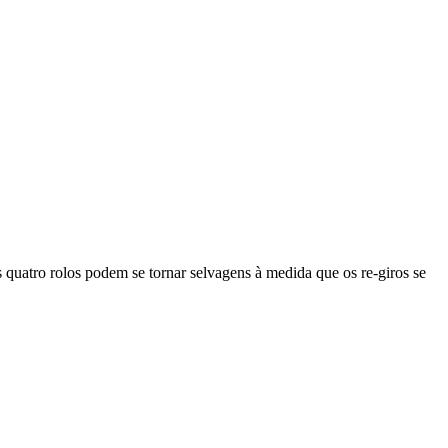
s quatro rolos podem se tornar selvagens à medida que os re-giros se