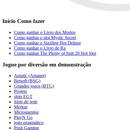
Início Como fazer
Como ganhar o Livro dos Mortos
Como ganhar o slot Mystic Secret
Como ganhar o Sizzling Hot Deluxe
Como ganhar o Livro de Ra
Como ganhar The Plenty of fruit 20 Hot Slot
Jogue por diversão em demonstração
Amatic (Amanet)
Betsoft (BSG)
Grandes jogos (BTG)
Projeto
slots EGT
Slots de rede
Merkur
Microgaming
PlayN Go
jogo pragmático
Push Gaming