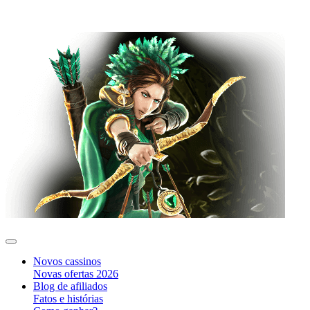
casino-hipster
Novos cassinos
Novas ofertas 2026
Blog de afiliados
Fatos e histórias