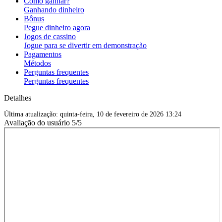
Como ganhar?
Ganhando dinheiro
Bônus
Pegue dinheiro agora
Jogos de cassino
Jogue para se divertir em demonstração
Pagamentos
Métodos
Perguntas frequentes
Perguntas frequentes
Detalhes
Última atualização: quinta-feira, 10 de fevereiro de 2026 13:24
Avaliação do usuário
5/5