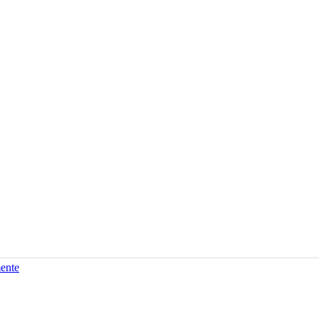
mente