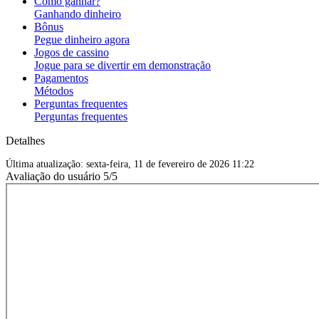
Como ganhar?
Ganhando dinheiro
Bônus
Pegue dinheiro agora
Jogos de cassino
Jogue para se divertir em demonstração
Pagamentos
Métodos
Perguntas frequentes
Perguntas frequentes
Detalhes
Última atualização: sexta-feira, 11 de fevereiro de 2026 11:22
Avaliação do usuário
5/5