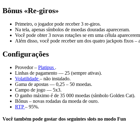
Bônus «Re-giros»
Primeiro, o jogador pode receber 3 re-giros.
Na tela, apenas símbolos de moedas douradas apareceram.
Você pode obter 3 novas rotações se em uma célula aparecerem 
Além disso, você pode receber um dos quatro jackpots fixos –
Configurações
Provedor –
Platipus
.
Linhas de pagamento — 25 (sempre ativas).
Volatilidade
– não instalado.
Gama de apostas — 0,25 – 50 moedas.
Campo de jogo — 5х3.
O ganho máximo é de 35 000 moedas (símbolo Golden Cat).
Bônus – novas rodadas da moeda de ouro.
RTP
– 95%.
Você também pode gostar dos seguintes slots no modo Fun