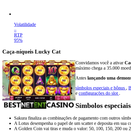
Volatilidade
–
RTP
95%
Caça-níqueis Lucky Cat
Convidamos você a ativar
Ca
máximo chega a 35.000 moedas
Antes
lançando uma demonstr
símbolos especiais e bônus
,
B
e
configurações do slot
.
Símbolos especiais
Sakura finaliza as combinações de pagamento com outros símbol
A Lotus desempenha o papel de um scatter e deposita em sua con
A Golden Coin vai tiras e muda o valor: 50, 100, 150, 200 ou 