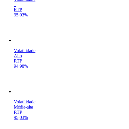
–
RTP
95,03%
Volatilidade
Alto
RTP
94,98%
Volatilidade
Média-alta
RTP
95,03%