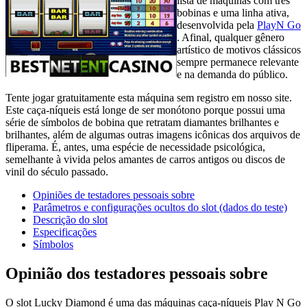
lista de máquinas com três
bobinas e uma linha ativa,
desenvolvida pela
PlayN Go
. Afinal, qualquer gênero
artístico de motivos clássicos
sempre permanece relevante
e na demanda do público.
Tente jogar gratuitamente esta máquina sem registro em nosso site.
Este caça-níqueis está longe de ser monótono porque possui uma
série de símbolos de bobina que retratam diamantes brilhantes e
brilhantes, além de algumas outras imagens icônicas dos arquivos de
fliperama. É, antes, uma espécie de necessidade psicológica,
semelhante à vivida pelos amantes de carros antigos ou discos de
vinil do século passado.
Opiniões de testadores pessoais sobre
Parâmetros e configurações ocultos do slot (dados do teste)
Descrição do slot
Especificações
Símbolos
Opinião dos testadores pessoais sobre
O slot Lucky Diamond é uma das máquinas caça-níqueis Play N Go