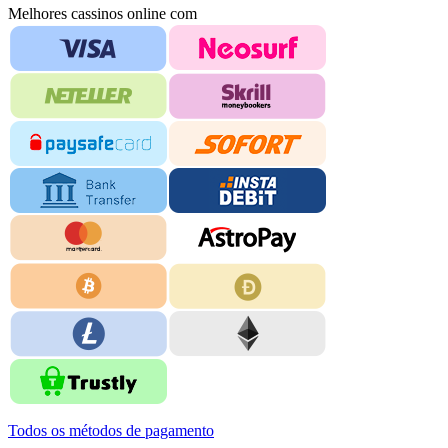
Melhores cassinos online com
Todos os métodos de pagamento