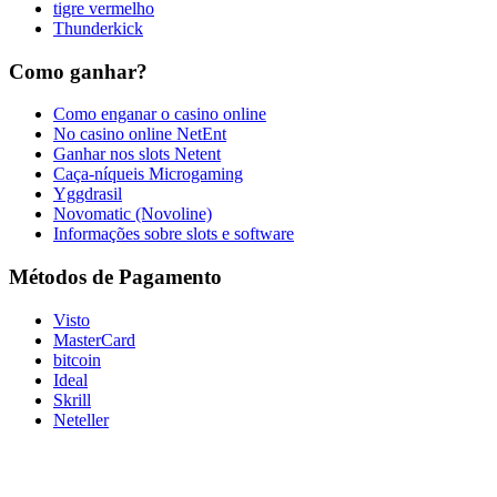
tigre vermelho
Thunderkick
Como ganhar?
Como enganar o casino online
No casino online NetEnt
Ganhar nos slots Netent
Caça-níqueis Microgaming
Yggdrasil
Novomatic (Novoline)
Informações sobre slots e software
Métodos de Pagamento
Visto
MasterCard
bitcoin
Ideal
Skrill
Neteller