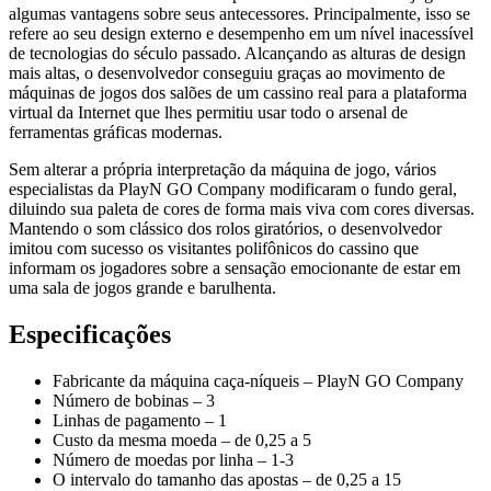
algumas vantagens sobre seus antecessores. Principalmente, isso se
refere ao seu design externo e desempenho em um nível inacessível
de tecnologias do século passado. Alcançando as alturas de design
mais altas, o desenvolvedor conseguiu graças ao movimento de
máquinas de jogos dos salões de um cassino real para a plataforma
virtual da Internet que lhes permitiu usar todo o arsenal de
ferramentas gráficas modernas.
Sem alterar a própria interpretação da máquina de jogo, vários
especialistas da PlayN GO Company modificaram o fundo geral,
diluindo sua paleta de cores de forma mais viva com cores diversas.
Mantendo o som clássico dos rolos giratórios, o desenvolvedor
imitou com sucesso os visitantes polifônicos do cassino que
informam os jogadores sobre a sensação emocionante de estar em
uma sala de jogos grande e barulhenta.
Especificações
Fabricante da máquina caça-níqueis – PlayN GO Company
Número de bobinas – 3
Linhas de pagamento – 1
Custo da mesma moeda – de 0,25 a 5
Número de moedas por linha – 1-3
O intervalo do tamanho das apostas – de 0,25 a 15