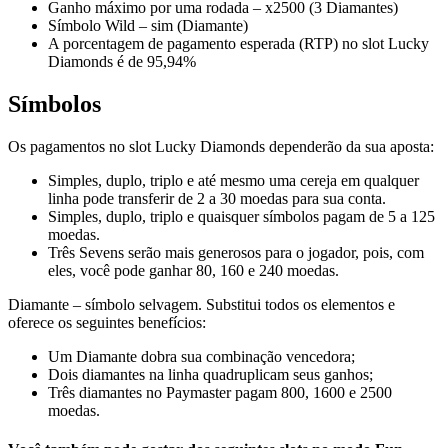
Ganho máximo por uma rodada – x2500 (3 Diamantes)
Símbolo Wild – sim (Diamante)
A porcentagem de pagamento esperada (RTP) no slot Lucky
Diamonds é de 95,94%
Símbolos
Os pagamentos no slot Lucky Diamonds dependerão da sua aposta:
Simples, duplo, triplo e até mesmo uma cereja em qualquer
linha pode transferir de 2 a 30 moedas para sua conta.
Simples, duplo, triplo e quaisquer símbolos pagam de 5 a 125
moedas.
Três Sevens serão mais generosos para o jogador, pois, com
eles, você pode ganhar 80, 160 e 240 moedas.
Diamante – símbolo selvagem. Substitui todos os elementos e
oferece os seguintes benefícios:
Um Diamante dobra sua combinação vencedora;
Dois diamantes na linha quadruplicam seus ganhos;
Três diamantes no Paymaster pagam 800, 1600 e 2500
moedas.