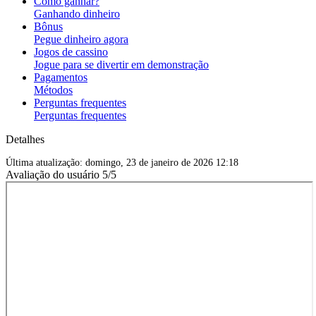
Como ganhar?
Ganhando dinheiro
Bônus
Pegue dinheiro agora
Jogos de cassino
Jogue para se divertir em demonstração
Pagamentos
Métodos
Perguntas frequentes
Perguntas frequentes
Detalhes
Última atualização: domingo, 23 de janeiro de 2026 12:18
Avaliação do usuário
5/5