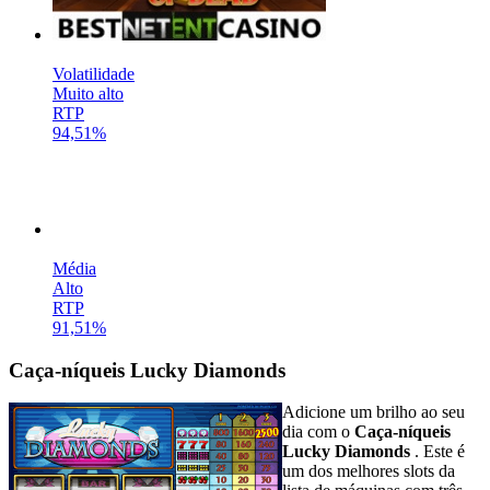
Volatilidade
Muito alto
RTP
94,51%
Média
Alto
RTP
91,51%
Caça-níqueis Lucky Diamonds
Adicione um brilho ao seu
dia com o
Caça-níqueis
Lucky Diamonds
. Este é
um dos melhores slots da