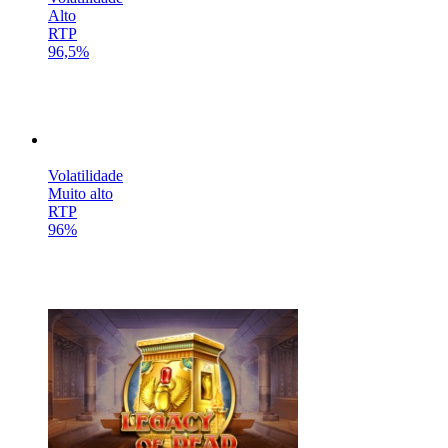
Alto
RTP
96,5%
Volatilidade
Muito alto
RTP
96%