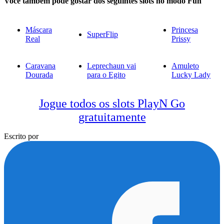
Você também pode gostar dos seguintes slots no modo Fun
Máscara
Princesa
SuperFlip
Real
Prissy
Caravana
Leprechaun vai
Amuleto
Dourada
para o Egito
Lucky Lady
Jogue todos os slots PlayN Go
gratuitamente
Escrito por