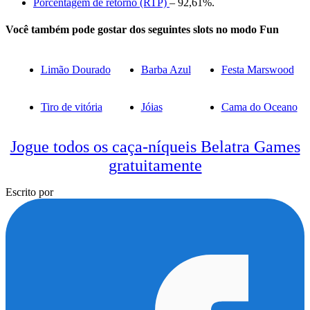
Porcentagem de retorno (RTP)
– 92,61%.
Você também pode gostar dos seguintes slots no modo Fun
Limão Dourado
Barba Azul
Festa Marswood
Tiro de vitória
Jóias
Cama do Oceano
Jogue todos os caça-níqueis Belatra Games
gratuitamente
Escrito por