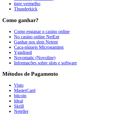
tigre vermelho
Thunderkick
Como ganhar?
Como enganar o casino online
No casino online NetEnt
Ganhar nos slots Netent
Caça-níqueis Microgaming
Yggdrasil
Novomatic (Novoline)
Informações sobre slots e software
Métodos de Pagamento
Visto
MasterCard
bitcoin
Ideal
Skrill
Neteller