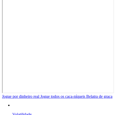
Jogue por dinheiro real
Jogue todos os caça-níqueis Belatra de graça
Volatilidade