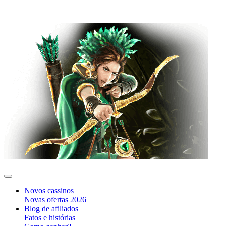
casino-hipster
Novos cassinos
Novas ofertas 2026
Blog de afiliados
Fatos e histórias