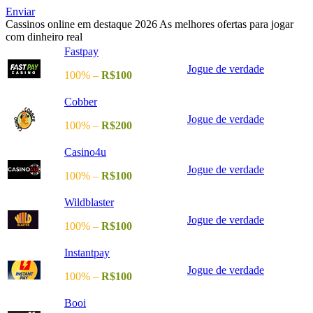
Enviar
Cassinos online em destaque 2026
As melhores ofertas para jogar
com dinheiro real
Fastpay
Jogue de verdade
100% –
R$100
Cobber
Jogue de verdade
100% –
R$200
Casino4u
Jogue de verdade
100% –
R$100
Wildblaster
Jogue de verdade
100% –
R$100
Instantpay
Jogue de verdade
100% –
R$100
Booi