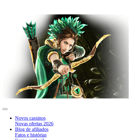
casino-hipster
Novos cassinos
Novas ofertas 2026
Blog de afiliados
Fatos e histórias