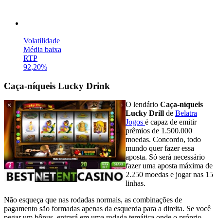
Volatilidade
Média baixa
RTP
92,20%
Caça-níqueis Lucky Drink
O lendário
Caça-níqueis
Lucky Drill
de
Belatra
Jogos
é capaz de emitir
prêmios de 1.500.000
moedas. Concordo, todo
mundo quer fazer essa
aposta. Só será necessário
fazer uma aposta máxima de
2.250 moedas e jogar nas 15
linhas.
Não esqueça que nas rodadas normais, as combinações de
pagamento são formadas apenas da esquerda para a direita. Se você
pegar um bônus, entrará em uma rodada temática onde o próprio