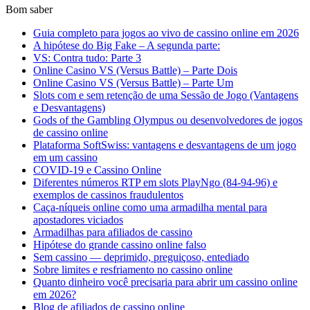
Bom saber
Guia completo para jogos ao vivo de cassino online em 2026
A hipótese do Big Fake – A segunda parte:
VS: Contra tudo: Parte 3
Online Casino VS (Versus Battle) – Parte Dois
Online Casino VS (Versus Battle) – Parte Um
Slots com e sem retenção de uma Sessão de Jogo (Vantagens
e Desvantagens)
Gods of the Gambling Olympus ou desenvolvedores de jogos
de cassino online
Plataforma SoftSwiss: vantagens e desvantagens de um jogo
em um cassino
COVID-19 e Cassino Online
Diferentes números RTP em slots PlayNgo (84-94-96) e
exemplos de cassinos fraudulentos
Caça-níqueis online como uma armadilha mental para
apostadores viciados
Armadilhas para afiliados de cassino
Hipótese do grande cassino online falso
Sem cassino — deprimido, preguiçoso, entediado
Sobre limites e resfriamento no cassino online
Quanto dinheiro você precisaria para abrir um cassino online
em 2026?
Blog de afiliados de cassino online