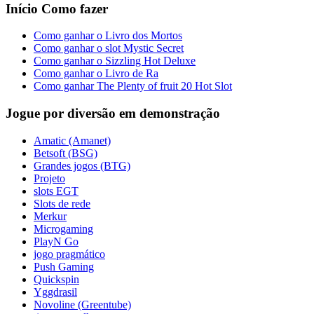
Início Como fazer
Como ganhar o Livro dos Mortos
Como ganhar o slot Mystic Secret
Como ganhar o Sizzling Hot Deluxe
Como ganhar o Livro de Ra
Como ganhar The Plenty of fruit 20 Hot Slot
Jogue por diversão em demonstração
Amatic (Amanet)
Betsoft (BSG)
Grandes jogos (BTG)
Projeto
slots EGT
Slots de rede
Merkur
Microgaming
PlayN Go
jogo pragmático
Push Gaming
Quickspin
Yggdrasil
Novoline (Greentube)