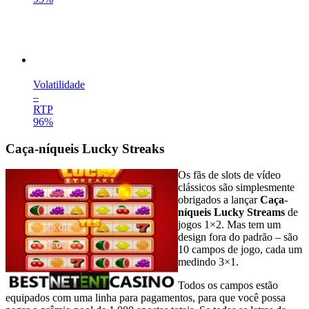
Volatilidade
–
RTP
96%
Caça-níqueis Lucky Streaks
Os fãs de slots de vídeo
clássicos são simplesmente
obrigados a lançar
Caça-
níqueis Lucky Streams
de
jogos 1×2. Mas tem um
design fora do padrão – são
10 campos de jogo, cada um
medindo 3×1.
Todos os campos estão
equipados com uma linha para pagamentos, para que você possa