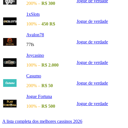
Jogue de verdade
200% –
R$ 300
1xSlots
Jogue de verdade
100% –
450
R$
Avalon78
Jogue de verdade
77fs
Joycasino
Jogue de verdade
100% –
R$ 2.000
Casumo
Jogue de verdade
200% –
R$ 50
Jogue Fortuna
Jogue de verdade
100% –
R$ 500
A lista completa dos melhores cassinos 2026