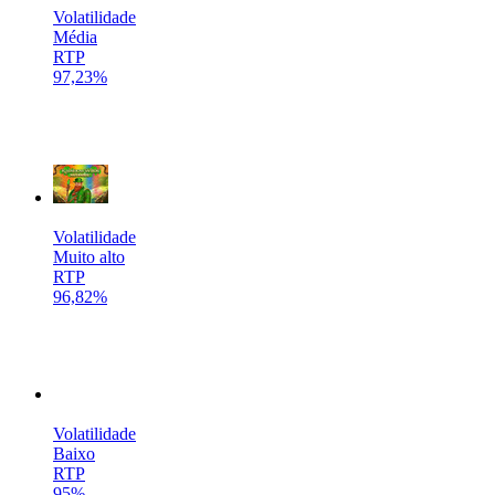
Volatilidade
Média
RTP
97,23%
Volatilidade
Muito alto
RTP
96,82%
Volatilidade
Baixo
RTP
95%