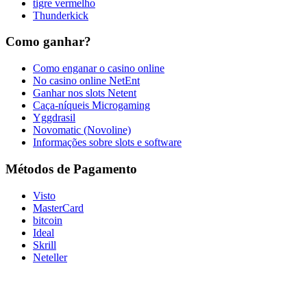
tigre vermelho
Thunderkick
Como ganhar?
Como enganar o casino online
No casino online NetEnt
Ganhar nos slots Netent
Caça-níqueis Microgaming
Yggdrasil
Novomatic (Novoline)
Informações sobre slots e software
Métodos de Pagamento
Visto
MasterCard
bitcoin
Ideal
Skrill
Neteller