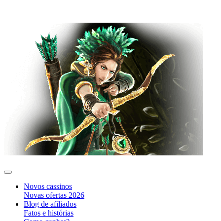
casino-hipster
Novos cassinos
Novas ofertas 2026
Blog de afiliados
Fatos e histórias