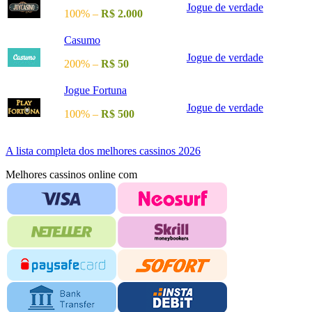
Jogue de verdade
100% –
R$ 2.000
Casumo
Jogue de verdade
200% –
R$ 50
Jogue Fortuna
Jogue de verdade
100% –
R$ 500
A lista completa dos melhores cassinos 2026
Melhores cassinos online com