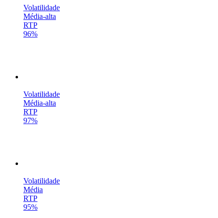
Volatilidade
Média-alta
RTP
96%
Volatilidade
Média-alta
RTP
97%
Volatilidade
Média
RTP
95%