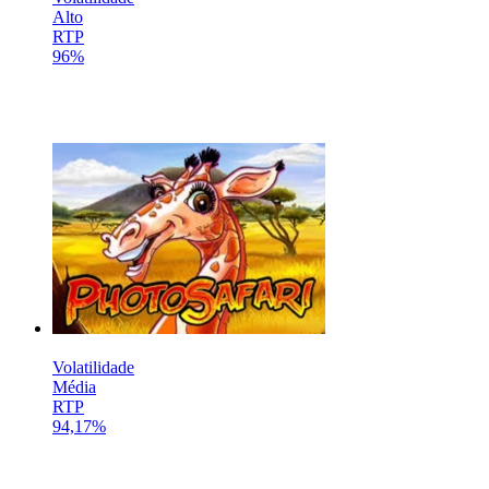
Alto
RTP
96%
Volatilidade
Média
RTP
94,17%