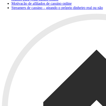
Motivação de afiliados de cassino online
Streamers de cassino – girando o próprio dinheiro real ou não