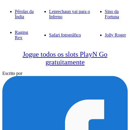
Pérolas da
Leprechaun vai para o
Sino da
Índia
Inferno
Fortuna
Raging
Safari fotográfico
Jolly Roger
Rex
Jogue todos os slots PlayN Go
gratuitamente
Escrito por