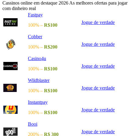
Cassinos online em destaque 2026
As melhores ofertas para jogar
com dinheiro real
Fastpay
Jogue de verdade
100% –
R$100
Cobber
Jogue de verdade
100% –
R$200
Casino4u
Jogue de verdade
100% –
R$100
Wildblaster
Jogue de verdade
100% –
R$100
Instantpay
Jogue de verdade
100% –
R$100
Booi
Jogue de verdade
200% –
R$ 300