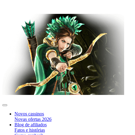
casino-hipster
Novos cassinos
Novas ofertas 2026
Blog de afiliados
Fatos e histórias