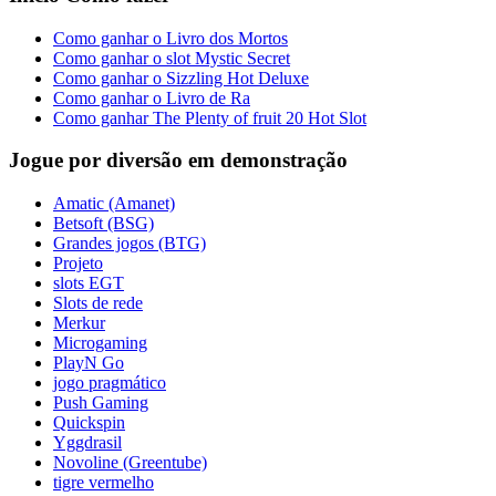
Como ganhar o Livro dos Mortos
Como ganhar o slot Mystic Secret
Como ganhar o Sizzling Hot Deluxe
Como ganhar o Livro de Ra
Como ganhar The Plenty of fruit 20 Hot Slot
Jogue por diversão em demonstração
Amatic (Amanet)
Betsoft (BSG)
Grandes jogos (BTG)
Projeto
slots EGT
Slots de rede
Merkur
Microgaming
PlayN Go
jogo pragmático
Push Gaming
Quickspin
Yggdrasil
Novoline (Greentube)
tigre vermelho