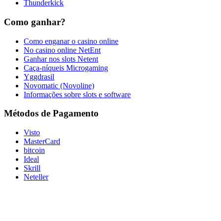
Thunderkick
Como ganhar?
Como enganar o casino online
No casino online NetEnt
Ganhar nos slots Netent
Caça-níqueis Microgaming
Yggdrasil
Novomatic (Novoline)
Informações sobre slots e software
Métodos de Pagamento
Visto
MasterCard
bitcoin
Ideal
Skrill
Neteller