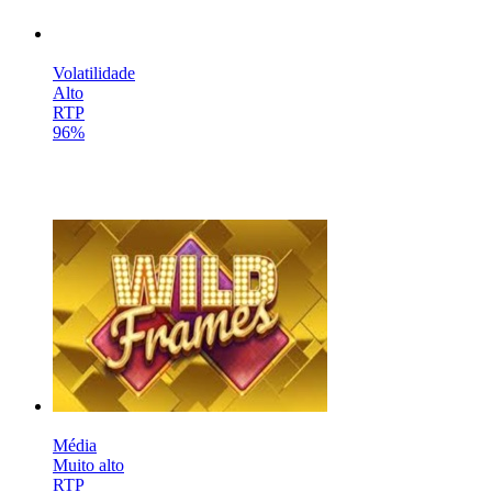
Volatilidade
Alto
RTP
96%
Média
Muito alto
RTP