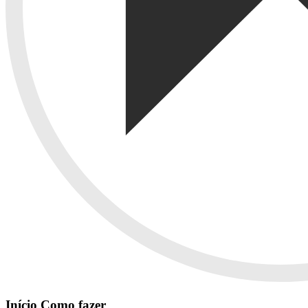
Início Como fazer