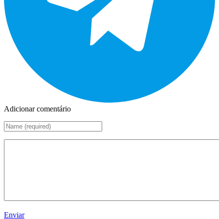
Adicionar comentário
Enviar