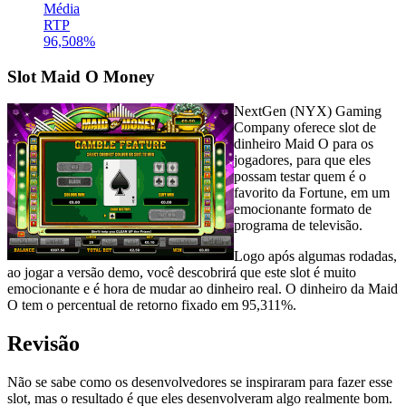
Média
RTP
96,508%
Slot Maid O Money
NextGen (NYX) Gaming
Company oferece slot de
dinheiro Maid O para os
jogadores, para que eles
possam testar quem é o
favorito da Fortune, em um
emocionante formato de
programa de televisão.
Logo após algumas rodadas,
ao jogar a versão demo, você descobrirá que este slot é muito
emocionante e é hora de mudar ao dinheiro real. O dinheiro da Maid
O tem o percentual de retorno fixado em 95,311%.
Revisão
Não se sabe como os desenvolvedores se inspiraram para fazer esse
slot, mas o resultado é que eles desenvolveram algo realmente bom.