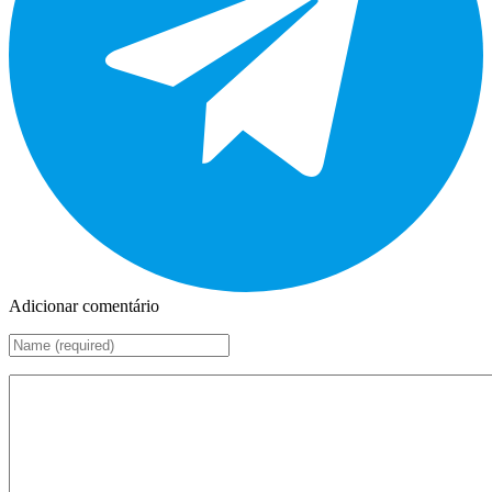
Adicionar comentário