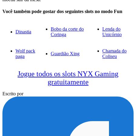
Você também pode gostar dos seguintes slots no modo Fun
Bobo da corte do
Lenda do
Dinastia
Coringa
Unicórnio
Wolf pack
Chamada do
Guardião Xing
paga
Coliseu
Jogue todos os slots NYX Gaming
gratuitamente
Escrito por