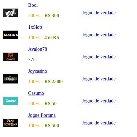
Booi
Jogue de verdade
200% –
R$ 300
1xSlots
Jogue de verdade
100% –
450
R$
Avalon78
Jogue de verdade
77fs
Joycasino
Jogue de verdade
100% –
R$ 2.000
Casumo
Jogue de verdade
200% –
R$ 50
Jogue Fortuna
Jogue de verdade
100% –
R$ 500