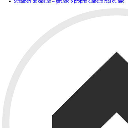
Streamers de cassino – girando o próprio dinheiro real ou não