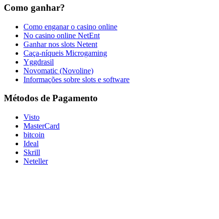
Como ganhar?
Como enganar o casino online
No casino online NetEnt
Ganhar nos slots Netent
Caça-níqueis Microgaming
Yggdrasil
Novomatic (Novoline)
Informações sobre slots e software
Métodos de Pagamento
Visto
MasterCard
bitcoin
Ideal
Skrill
Neteller