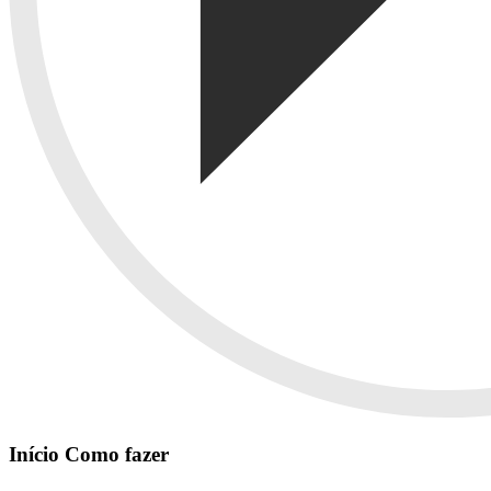
Início Como fazer