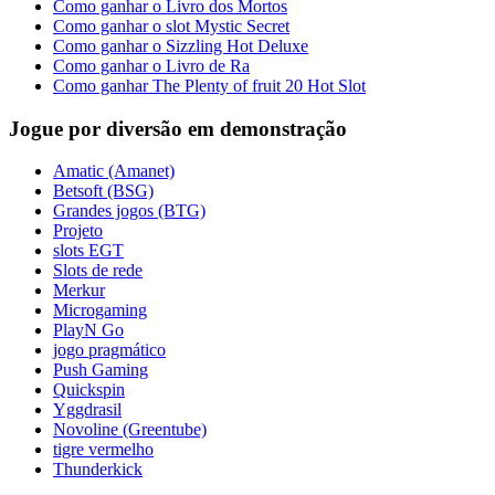
Como ganhar o Livro dos Mortos
Como ganhar o slot Mystic Secret
Como ganhar o Sizzling Hot Deluxe
Como ganhar o Livro de Ra
Como ganhar The Plenty of fruit 20 Hot Slot
Jogue por diversão em demonstração
Amatic (Amanet)
Betsoft (BSG)
Grandes jogos (BTG)
Projeto
slots EGT
Slots de rede
Merkur
Microgaming
PlayN Go
jogo pragmático
Push Gaming
Quickspin
Yggdrasil
Novoline (Greentube)
tigre vermelho
Thunderkick