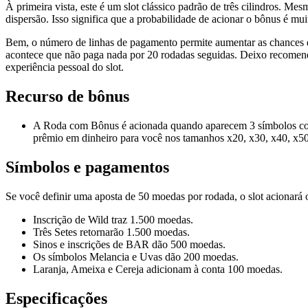
À primeira vista, este é um slot clássico padrão de três cilindros. Me
dispersão. Isso significa que a probabilidade de acionar o bônus é mui
Bem, o número de linhas de pagamento permite aumentar as chances de 
acontece que não paga nada por 20 rodadas seguidas. Deixo recomenda
experiência pessoal do slot.
Recurso de bônus
A Roda com Bônus é acionada quando aparecem 3 símbolos com 
prêmio em dinheiro para você nos tamanhos x20, x30, x40, x5
Símbolos e pagamentos
Se você definir uma aposta de 50 moedas por rodada, o slot acionará 
Inscrição de Wild traz 1.500 moedas.
Três Setes retornarão 1.500 moedas.
Sinos e inscrições de BAR dão 500 moedas.
Os símbolos Melancia e Uvas dão 200 moedas.
Laranja, Ameixa e Cereja adicionam à conta 100 moedas.
Especificações