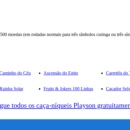
00 moedas (em rodadas normais para três símbolos curinga ou três sím
Caminho do Céu
Ascensão do Egito
Carretéis do
Rainha Solar
Fruits & Jokers 100 Linhas
Caçador Sel
gue todos os caça-níqueis Playson gratuitame