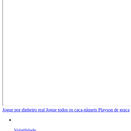
Jogue por dinheiro real
Jogue todos os caça-níqueis Playson de graça
Volatilidade