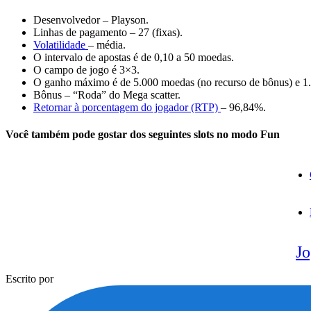
Desenvolvedor – Playson.
Linhas de pagamento – 27 (fixas).
Volatilidade
– média.
O intervalo de apostas é de 0,10 a 50 moedas.
O campo de jogo é 3×3.
O ganho máximo é de 5.000 moedas (no recurso de bônus) e 1.5
Bônus – “Roda” do Mega scatter.
Retornar à porcentagem do jogador (RTP)
– 96,84%.
Você também pode gostar dos seguintes slots no modo Fun
Jo
Escrito por