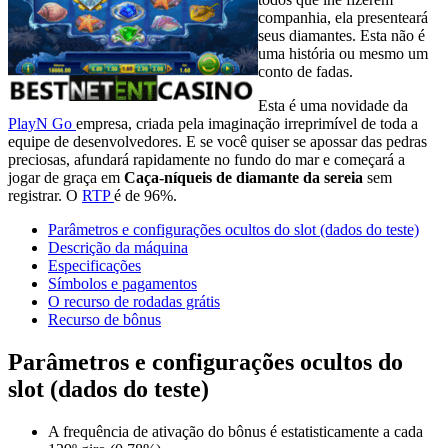
companhia, ela presenteará
seus diamantes. Esta não é
uma história ou mesmo um
conto de fadas.
Esta é uma novidade da
PlayN Go
empresa, criada pela imaginação irreprimível de toda a
equipe de desenvolvedores. E se você quiser se apossar das pedras
preciosas, afundará rapidamente no fundo do mar e começará a
jogar de graça em
Caça-níqueis de diamante da sereia
sem
registrar. O
RTP
é de 96%.
Parâmetros e configurações ocultos do slot (dados do teste)
Descrição da máquina
Especificações
Símbolos e pagamentos
O recurso de rodadas grátis
Recurso de bônus
Parâmetros e configurações ocultos do
slot (dados do teste)
A frequência de ativação do bônus é estatisticamente a cada