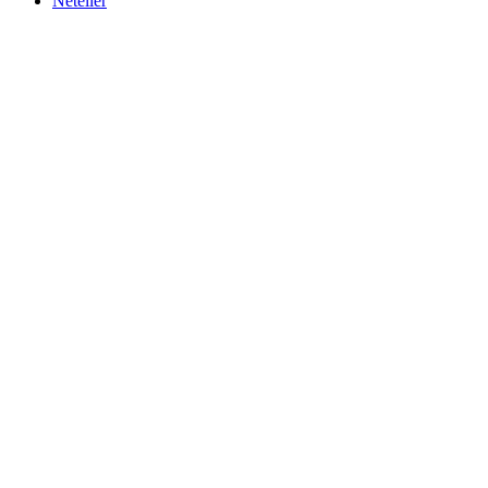
Neteller