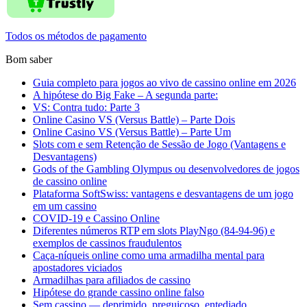
Todos os métodos de pagamento
Bom saber
Guia completo para jogos ao vivo de cassino online em 2026
A hipótese do Big Fake – A segunda parte:
VS: Contra tudo: Parte 3
Online Casino VS (Versus Battle) – Parte Dois
Online Casino VS (Versus Battle) – Parte Um
Slots com e sem Retenção de Sessão de Jogo (Vantagens e
Desvantagens)
Gods of the Gambling Olympus ou desenvolvedores de jogos
de cassino online
Plataforma SoftSwiss: vantagens e desvantagens de um jogo
em um cassino
COVID-19 e Cassino Online
Diferentes números RTP em slots PlayNgo (84-94-96) e
exemplos de cassinos fraudulentos
Caça-níqueis online como uma armadilha mental para
apostadores viciados
Armadilhas para afiliados de cassino
Hipótese do grande cassino online falso
Sem cassino — deprimido, preguiçoso, entediado