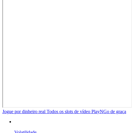
Jogue por dinheiro real
Todos os slots de vídeo PlayNGo de graça
Volatilidade