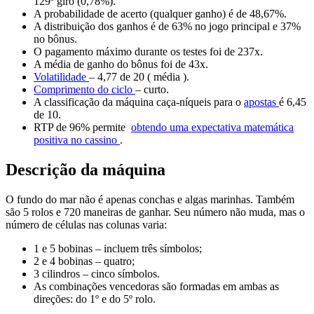
129º giro (0,78%).
A probabilidade de acerto (qualquer ganho) é de 48,67%.
A distribuição dos ganhos é de 63% no jogo principal e 37%
no bônus.
O pagamento máximo durante os testes foi de 237x.
A média de ganho do bônus foi de 43x.
Volatilidade
– 4,77 de 20 (
média
).
Comprimento do ciclo
– curto.
A classificação da máquina caça-níqueis para o
apostas
é 6,45
de 10.
RTP de 96% permite
obtendo uma expectativa matemática
positiva no cassino
.
Descrição da máquina
O fundo do mar não é apenas conchas e algas marinhas. Também
são 5 rolos e 720 maneiras de ganhar. Seu número não muda, mas o
número de células nas colunas varia:
1 e 5 bobinas – incluem três símbolos;
2 e 4 bobinas – quatro;
3 cilindros – cinco símbolos.
As combinações vencedoras são formadas em ambas as
direções: do 1º e do 5º rolo.