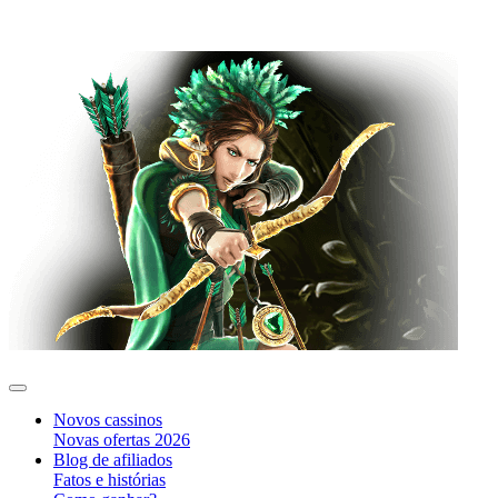
casino-hipster
Novos cassinos
Novas ofertas 2026
Blog de afiliados
Fatos e histórias