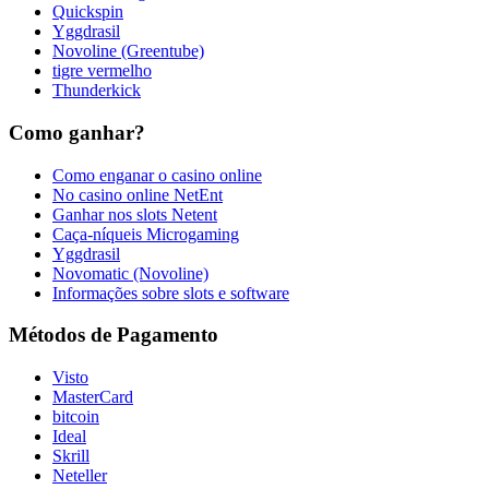
Quickspin
Yggdrasil
Novoline (Greentube)
tigre vermelho
Thunderkick
Como ganhar?
Como enganar o casino online
No casino online NetEnt
Ganhar nos slots Netent
Caça-níqueis Microgaming
Yggdrasil
Novomatic (Novoline)
Informações sobre slots e software
Métodos de Pagamento
Visto
MasterCard
bitcoin
Ideal
Skrill
Neteller