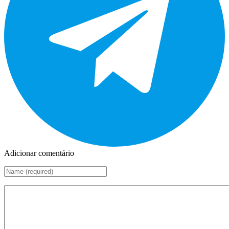
Adicionar comentário