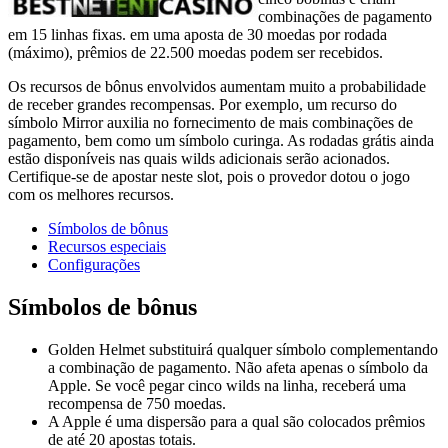
combinações de pagamento
em 15 linhas fixas. em uma aposta de 30 moedas por rodada
(máximo), prêmios de 22.500 moedas podem ser recebidos.
Os recursos de bônus envolvidos aumentam muito a probabilidade
de receber grandes recompensas. Por exemplo, um recurso do
símbolo Mirror auxilia no fornecimento de mais combinações de
pagamento, bem como um símbolo curinga. As rodadas grátis ainda
estão disponíveis nas quais wilds adicionais serão acionados.
Certifique-se de apostar neste slot, pois o provedor dotou o jogo
com os melhores recursos.
Símbolos de bônus
Recursos especiais
Configurações
Símbolos de bônus
Golden Helmet substituirá qualquer símbolo complementando
a combinação de pagamento. Não afeta apenas o símbolo da
Apple. Se você pegar cinco wilds na linha, receberá uma
recompensa de 750 moedas.
A Apple é uma dispersão para a qual são colocados prêmios
de até 20 apostas totais.