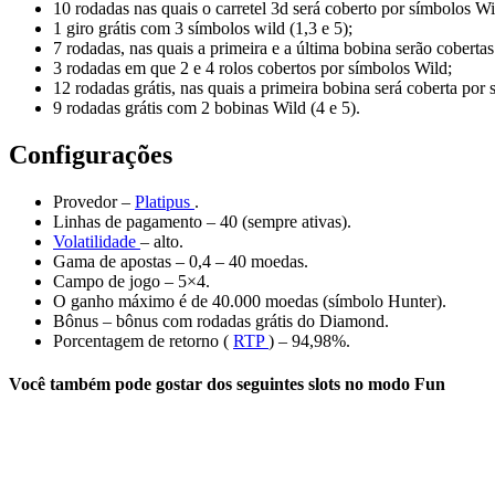
10 rodadas nas quais o carretel 3d será coberto por símbolos Wi
1 giro grátis com 3 símbolos wild (1,3 e 5);
7 rodadas, nas quais a primeira e a última bobina serão coberta
3 rodadas em que 2 e 4 rolos cobertos por símbolos Wild;
12 rodadas grátis, nas quais a primeira bobina será coberta por
9 rodadas grátis com 2 bobinas Wild (4 e 5).
Configurações
Provedor –
Platipus
.
Linhas de pagamento – 40 (sempre ativas).
Volatilidade
– alto.
Gama de apostas – 0,4 – 40 moedas.
Campo de jogo – 5×4.
O ganho máximo é de 40.000 moedas (símbolo Hunter).
Bônus – bônus com rodadas grátis do Diamond.
Porcentagem de retorno (
RTP
) – 94,98%.
Você também pode gostar dos seguintes slots no modo Fun