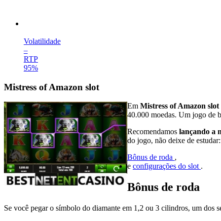
Volatilidade
–
RTP
95%
Mistress of Amazon slot
Em
Mistress of Amazon slot
40.000 moedas. Um jogo de bôn
Recomendamos
lançando a m
do jogo, não deixe de estudar:
Bônus de roda
,
e
configurações do slot
.
Bônus de roda
Se você pegar o símbolo do diamante em 1,2 ou 3 cilindros, um dos s