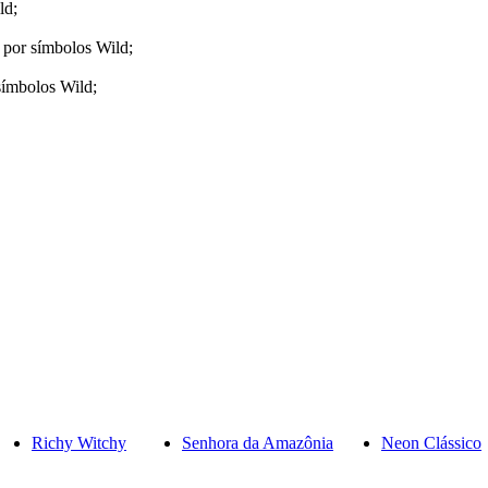
ld;
s por símbolos Wild;
 símbolos Wild;
Richy Witchy
Senhora da Amazônia
Neon Clássico