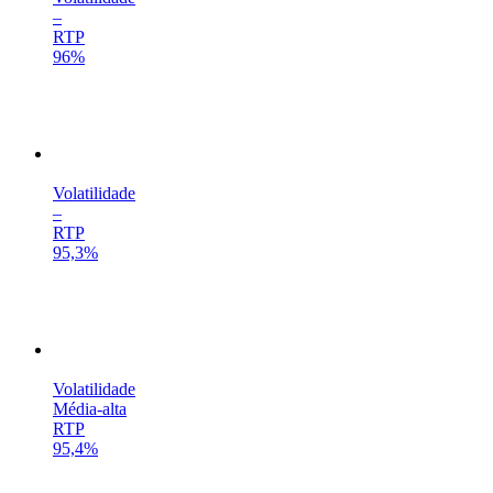
–
RTP
96%
Volatilidade
–
RTP
95,3%
Volatilidade
Média-alta
RTP
95,4%