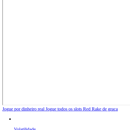
Jogue por dinheiro real
Jogue todos os slots Red Rake de graça
Volatilidade