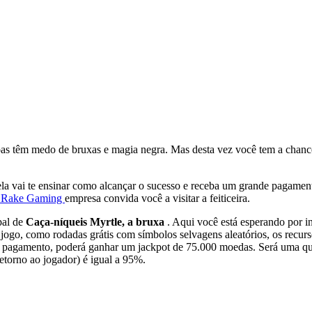
as têm medo de bruxas e magia negra. Mas desta vez você tem a chance 
ela vai te ensinar como alcançar o sucesso e receba um grande pagamento
 Rake Gaming
empresa convida você a visitar a feiticeira.
pal de
Caça-níqueis Myrtle, a bruxa
. Aqui você está esperando por i
ogo, como rodadas grátis com símbolos selvagens aleatórios, os recur
e pagamento, poderá ganhar um jackpot de 75.000 moedas. Será uma qua
torno ao jogador) é igual a 95%.