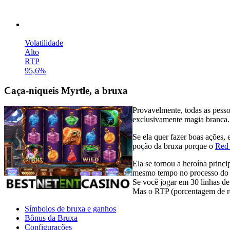
Volatilidade
Alto
RTP
95,6%
Caça-níqueis Myrtle, a bruxa
Provavelmente, todas as pesso
exclusivamente magia branca.
Se ela quer fazer boas ações, 
poção da bruxa porque o
Red
Ela se tornou a heroína princi
mesmo tempo no processo do j
Se você jogar em 30 linhas d
Mas o RTP (porcentagem de re
Símbolos de bruxa e ganhos
Bônus da Bruxa
Configurações