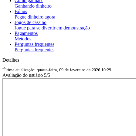
Como ganhar?
Ganhando dinheiro
Bônus
Pegue dinheiro agora
Jogos de cassino
Jogue para se divertir em demonstração
Pagamentos
Métodos
Perguntas frequentes
Perguntas frequentes
Detalhes
Última atualização: quarta-feira, 09 de fevereiro de 2026 10:29
Avaliação do usuário
5/5