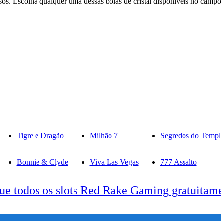
osos. Escolha qualquer uma dessas bolas de cristal disponíveis no camp
Tigre e Dragão
Milhão 7
Segredos do Templ
Bonnie & Clyde
Viva Las Vegas
777 Assalto
ue todos os slots Red Rake Gaming gratuitam