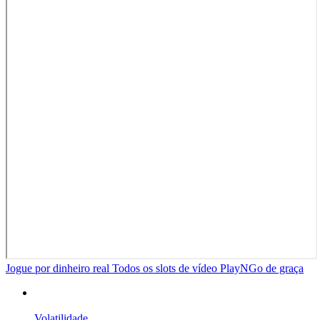
Jogue por dinheiro real
Todos os slots de vídeo PlayNGo de graça
Volatilidade