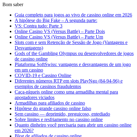
Bom saber
Guia completo para jogos ao vivo de cassino online em 2026
A hipótese do Big Fake – A segunda parte:
VS: Contra tudo: Parte 3
Online Casino VS (Versus Battle) – Parte Dois
Online Casino VS (Versus Battle) – Parte Um
Slots com e sem Retenção de Sessão de Jogo (Vantagens e
Desvantagens)
Gods of the Gambling Olympus ou desenvolvedores de jogos
de cassino online
Plataforma SoftSwiss: vantagens e desvantagens de um jogo
em um cassino
COVID-19 e Cassino Online
Diferentes números RTP em slots PlayNgo (84-94-96) e
exemplos de cassinos fraudulentos
Caça-níqueis online como uma armadilha mental para
apostadores viciados
Armadilhas para afiliados de cassino
Hipótese do grande cassino online falso
Sem cassino — deprimido, preguiçoso, entediado
Sobre limites e resfriamento no cassino online
Quanto dinheiro você precisaria para abrir um cassino online
em 2026?
Blog de afiliados de cassino online