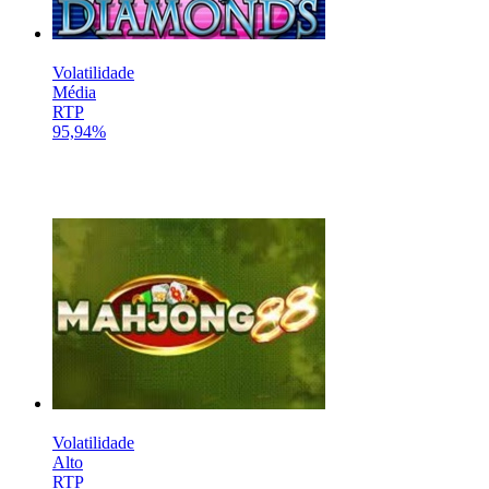
Volatilidade
Média
RTP
95,94%
Volatilidade
Alto
RTP