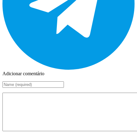
Adicionar comentário