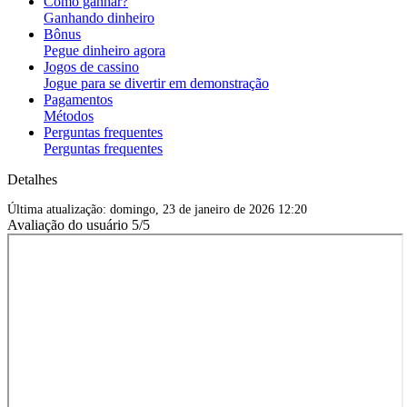
Como ganhar?
Ganhando dinheiro
Bônus
Pegue dinheiro agora
Jogos de cassino
Jogue para se divertir em demonstração
Pagamentos
Métodos
Perguntas frequentes
Perguntas frequentes
Detalhes
Última atualização: domingo, 23 de janeiro de 2026 12:20
Avaliação do usuário
5/5