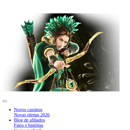
casino-hipster
Novos cassinos
Novas ofertas 2026
Blog de afiliados
Fatos e histórias