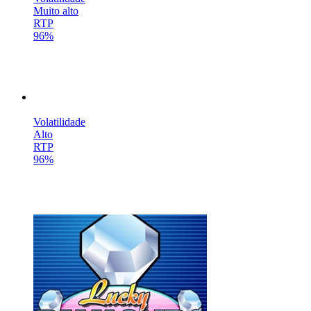
Muito alto
RTP
96%
Volatilidade
Alto
RTP
96%