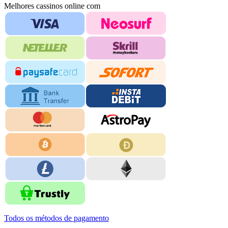
Melhores cassinos online com
Todos os métodos de pagamento