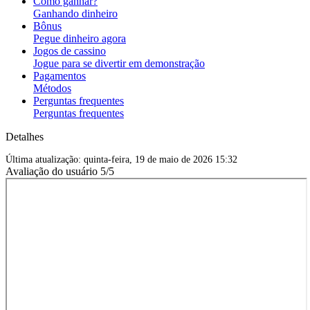
Como ganhar?
Ganhando dinheiro
Bônus
Pegue dinheiro agora
Jogos de cassino
Jogue para se divertir em demonstração
Pagamentos
Métodos
Perguntas frequentes
Perguntas frequentes
Detalhes
Última atualização: quinta-feira, 19 de maio de 2026 15:32
Avaliação do usuário
5/5