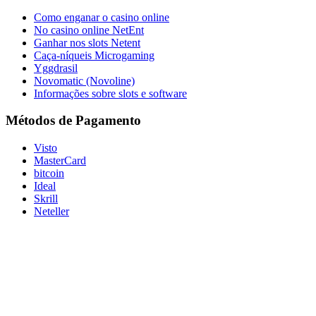
Como enganar o casino online
No casino online NetEnt
Ganhar nos slots Netent
Caça-níqueis Microgaming
Yggdrasil
Novomatic (Novoline)
Informações sobre slots e software
Métodos de Pagamento
Visto
MasterCard
bitcoin
Ideal
Skrill
Neteller