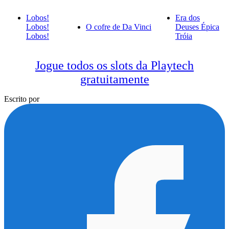
Lobos!
Era dos
Lobos!
O cofre de Da Vinci
Deuses Épica
Lobos!
Tróia
Jogue todos os slots da Playtech
gratuitamente
Escrito por