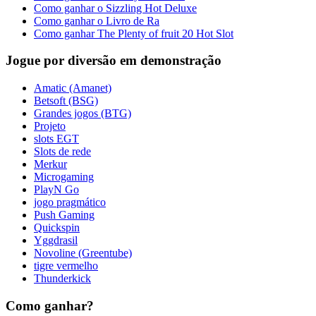
Como ganhar o Sizzling Hot Deluxe
Como ganhar o Livro de Ra
Como ganhar The Plenty of fruit 20 Hot Slot
Jogue por diversão em demonstração
Amatic (Amanet)
Betsoft (BSG)
Grandes jogos (BTG)
Projeto
slots EGT
Slots de rede
Merkur
Microgaming
PlayN Go
jogo pragmático
Push Gaming
Quickspin
Yggdrasil
Novoline (Greentube)
tigre vermelho
Thunderkick
Como ganhar?