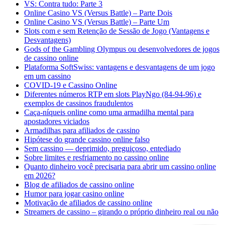
VS: Contra tudo: Parte 3
Online Casino VS (Versus Battle) – Parte Dois
Online Casino VS (Versus Battle) – Parte Um
Slots com e sem Retenção de Sessão de Jogo (Vantagens e
Desvantagens)
Gods of the Gambling Olympus ou desenvolvedores de jogos
de cassino online
Plataforma SoftSwiss: vantagens e desvantagens de um jogo
em um cassino
COVID-19 e Cassino Online
Diferentes números RTP em slots PlayNgo (84-94-96) e
exemplos de cassinos fraudulentos
Caça-níqueis online como uma armadilha mental para
apostadores viciados
Armadilhas para afiliados de cassino
Hipótese do grande cassino online falso
Sem cassino — deprimido, preguiçoso, entediado
Sobre limites e resfriamento no cassino online
Quanto dinheiro você precisaria para abrir um cassino online
em 2026?
Blog de afiliados de cassino online
Humor para jogar casino online
Motivação de afiliados de cassino online
Streamers de cassino – girando o próprio dinheiro real ou não