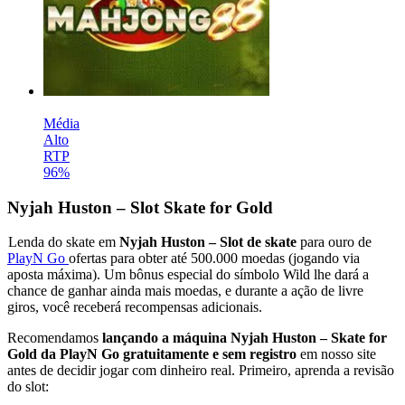
Média
Alto
RTP
96%
Nyjah Huston – Slot Skate for Gold
Lenda do skate em
Nyjah Huston – Slot de skate
para ouro de
PlayN Go
ofertas para obter até 500.000 moedas (jogando via
aposta máxima). Um bônus especial do símbolo Wild lhe dará a
chance de ganhar ainda mais moedas, e durante a ação de livre
giros, você receberá recompensas adicionais.
Recomendamos
lançando a máquina Nyjah Huston – Skate for
Gold da PlayN Go gratuitamente e sem registro
em nosso site
antes de decidir jogar com dinheiro real. Primeiro, aprenda a revisão
do slot: