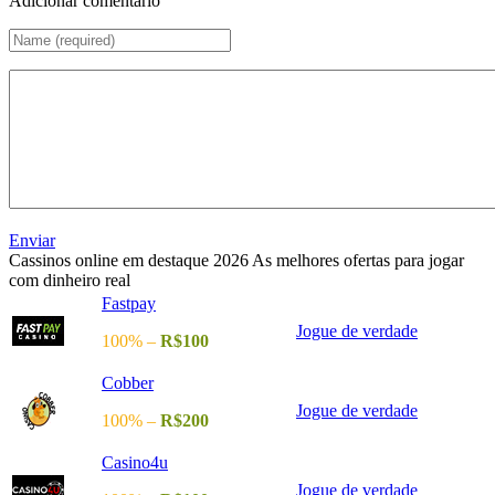
Adicionar comentário
Enviar
Cassinos online em destaque 2026
As melhores ofertas para jogar
com dinheiro real
Fastpay
Jogue de verdade
100% –
R$100
Cobber
Jogue de verdade
100% –
R$200
Casino4u
Jogue de verdade