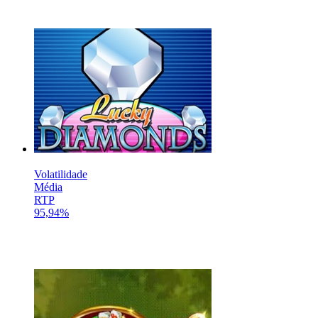
Volatilidade
Média
RTP
95,94%