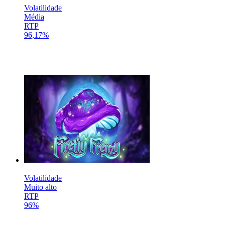
Volatilidade
Média
RTP
96,17%
Volatilidade
Muito alto
RTP
96%