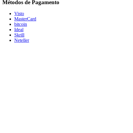
Métodos de Pagamento
Visto
MasterCard
bitcoin
Ideal
Skrill
Neteller