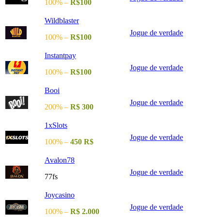
100% –
R$100
Wildblaster
Jogue de verdade
100% –
R$100
Instantpay
Jogue de verdade
100% –
R$100
Booi
Jogue de verdade
200% –
R$ 300
1xSlots
Jogue de verdade
100% –
450
R$
Avalon78
Jogue de verdade
77fs
Joycasino
Jogue de verdade
100% –
R$ 2.000