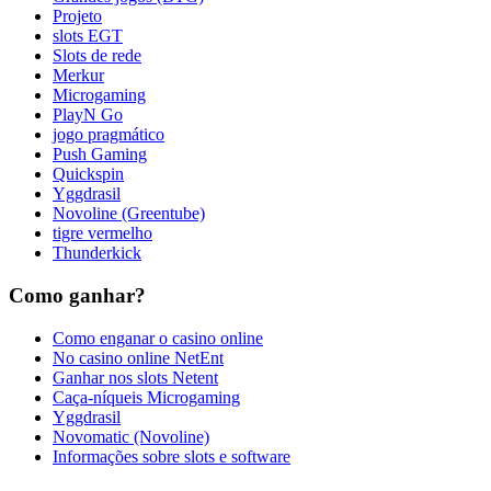
Projeto
slots EGT
Slots de rede
Merkur
Microgaming
PlayN Go
jogo pragmático
Push Gaming
Quickspin
Yggdrasil
Novoline (Greentube)
tigre vermelho
Thunderkick
Como ganhar?
Como enganar o casino online
No casino online NetEnt
Ganhar nos slots Netent
Caça-níqueis Microgaming
Yggdrasil
Novomatic (Novoline)
Informações sobre slots e software