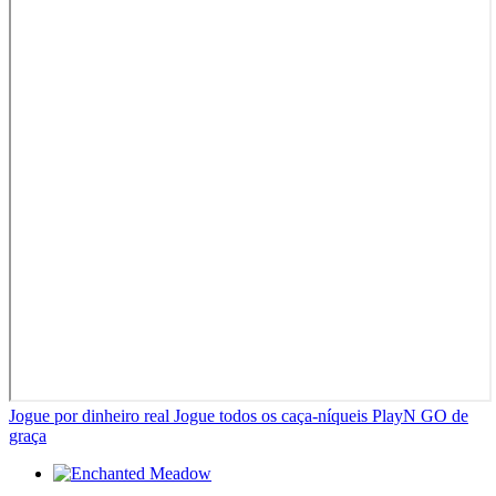
Jogue por dinheiro real
Jogue todos os caça-níqueis PlayN GO de
graça