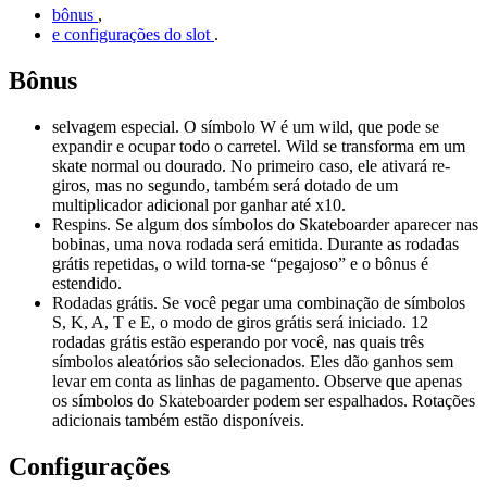
bônus
,
e configurações do slot
.
Bônus
selvagem especial. O símbolo W é um wild, que pode se
expandir e ocupar todo o carretel. Wild se transforma em um
skate normal ou dourado. No primeiro caso, ele ativará re-
giros, mas no segundo, também será dotado de um
multiplicador adicional por ganhar até x10.
Respins. Se algum dos símbolos do Skateboarder aparecer nas
bobinas, uma nova rodada será emitida. Durante as rodadas
grátis repetidas, o wild torna-se “pegajoso” e o bônus é
estendido.
Rodadas grátis. Se você pegar uma combinação de símbolos
S, K, A, T e E, o modo de giros grátis será iniciado. 12
rodadas grátis estão esperando por você, nas quais três
símbolos aleatórios são selecionados. Eles dão ganhos sem
levar em conta as linhas de pagamento. Observe que apenas
os símbolos do Skateboarder podem ser espalhados. Rotações
adicionais também estão disponíveis.
Configurações