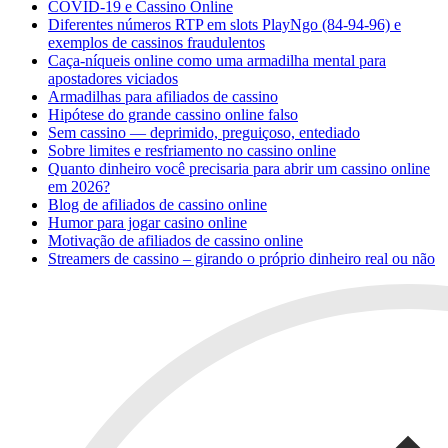
COVID-19 e Cassino Online
Diferentes números RTP em slots PlayNgo (84-94-96) e
exemplos de cassinos fraudulentos
Caça-níqueis online como uma armadilha mental para
apostadores viciados
Armadilhas para afiliados de cassino
Hipótese do grande cassino online falso
Sem cassino — deprimido, preguiçoso, entediado
Sobre limites e resfriamento no cassino online
Quanto dinheiro você precisaria para abrir um cassino online
em 2026?
Blog de afiliados de cassino online
Humor para jogar casino online
Motivação de afiliados de cassino online
Streamers de cassino – girando o próprio dinheiro real ou não