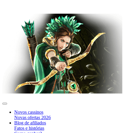
casino-hipster
Novos cassinos
Novas ofertas 2026
Blog de afiliados
Fatos e histórias