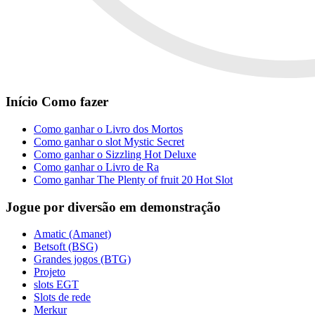
Início Como fazer
Como ganhar o Livro dos Mortos
Como ganhar o slot Mystic Secret
Como ganhar o Sizzling Hot Deluxe
Como ganhar o Livro de Ra
Como ganhar The Plenty of fruit 20 Hot Slot
Jogue por diversão em demonstração
Amatic (Amanet)
Betsoft (BSG)
Grandes jogos (BTG)
Projeto
slots EGT
Slots de rede
Merkur