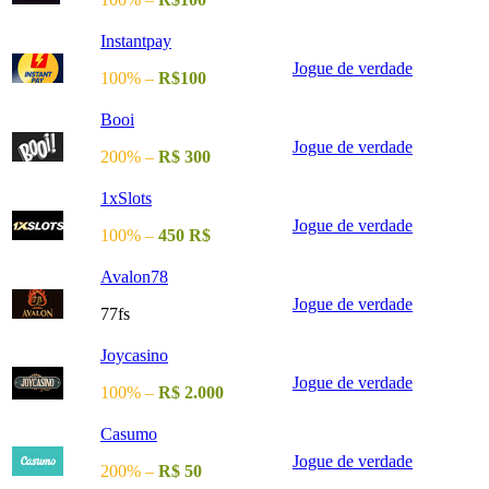
Instantpay
Jogue de verdade
100% –
R$100
Booi
Jogue de verdade
200% –
R$ 300
1xSlots
Jogue de verdade
100% –
450
R$
Avalon78
Jogue de verdade
77fs
Joycasino
Jogue de verdade
100% –
R$ 2.000
Casumo
Jogue de verdade
200% –
R$ 50