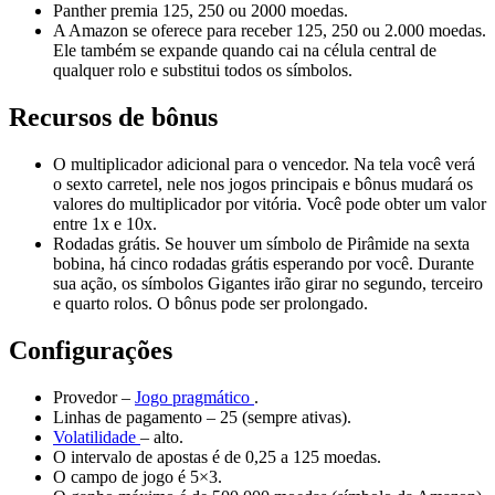
Panther premia 125, 250 ou 2000 moedas.
A Amazon se oferece para receber 125, 250 ou 2.000 moedas.
Ele também se expande quando cai na célula central de
qualquer rolo e substitui todos os símbolos.
Recursos de bônus
O multiplicador adicional para o vencedor. Na tela você verá
o sexto carretel, nele nos jogos principais e bônus mudará os
valores do multiplicador por vitória. Você pode obter um valor
entre 1x e 10x.
Rodadas grátis. Se houver um símbolo de Pirâmide na sexta
bobina, há cinco rodadas grátis esperando por você. Durante
sua ação, os símbolos Gigantes irão girar no segundo, terceiro
e quarto rolos. O bônus pode ser prolongado.
Configurações
Provedor –
Jogo pragmático
.
Linhas de pagamento – 25 (sempre ativas).
Volatilidade
– alto.
O intervalo de apostas é de 0,25 a 125 moedas.
O campo de jogo é 5×3.