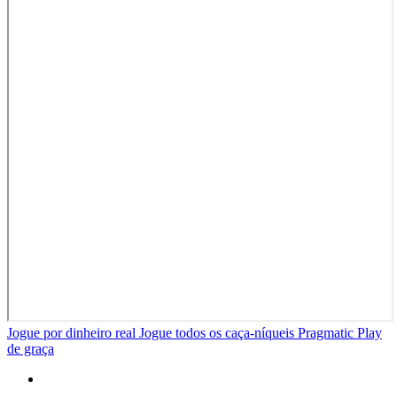
Jogue por dinheiro real
Jogue todos os caça-níqueis Pragmatic Play
de graça