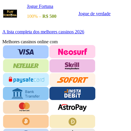
Jogue Fortuna
Jogue de verdade
100% –
R$ 500
A lista completa dos melhores cassinos 2026
Melhores cassinos online com