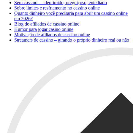
Sem cassino — deprimido, preguiçoso, entediado
Sobre limites e resfriamento no cassino online
Quanto dinheiro você precisaria para abrir um cassino online
em 2026?
Blog de afiliados de cassino online
Humor para jogar casino online
Motivação de afiliados de cassino online
Streamers de cassino – girando o próprio dinheiro real ou não