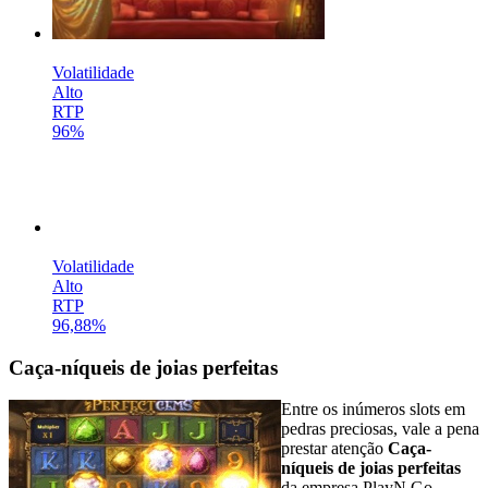
Volatilidade
Alto
RTP
96%
Volatilidade
Alto
RTP
96,88%
Caça-níqueis de joias perfeitas
Entre os inúmeros slots em
pedras preciosas, vale a pena
prestar atenção
Caça-
níqueis de joias perfeitas
da empresa PlayN Go.