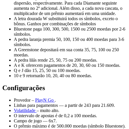
dispersão, respectivamente. Para cada Diamante seguinte
aumenta no 2º adicional. Além disso, a cada nova cascata, o
multiplicador de um prêmio aumentará em uma unidade.
A letra dourada W substituirá todos os símbolos, exceto o
bônus. Ganhos por combinações de símbolos
Bluestone paga 100, 300, 500, 1500 ou 2500 moedas por 2-6
símbolos.
A pedra laranja premia 50, 100, 150 ou 400 moedas para 3-6
símbolos.
A Greenstone depositará em sua conta 35, 75, 100 ou 250
moedas.
A pedra lilás rende 25, 50, 75 ou 200 moedas.
A e K oferecem pagamentos de 20, 30, 60 ou 150 moedas.
Q e J dão 15, 25, 50 ou 100 moedas.
10 e 9 retornarão 10, 20, 40 ou 80 moedas.
Configurações
Provedor –
PlayN Go
.
Linhas para pagamentos — a partir de 243 para 21.609.
Volatilidade
– muito alto.
O intervalo de apostas é de 0,2 a 100 moedas.
Campo de jogo — 6х7.
O prêmio máximo é de 500.000 moedas (símbolo Bluestone).