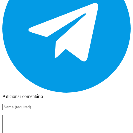
Adicionar comentário