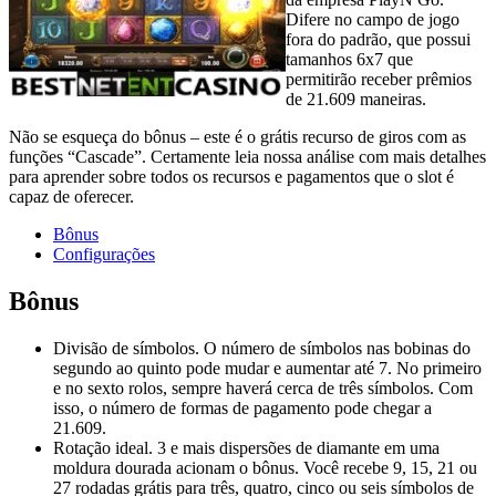
Difere no campo de jogo
fora do padrão, que possui
tamanhos 6х7 que
permitirão receber prêmios
de 21.609 maneiras.
Não se esqueça do bônus – este é o grátis recurso de giros com as
funções “Cascade”. Certamente leia nossa análise com mais detalhes
para aprender sobre todos os recursos e pagamentos que o slot é
capaz de oferecer.
Bônus
Configurações
Bônus
Divisão de símbolos. O número de símbolos nas bobinas do
segundo ao quinto pode mudar e aumentar até 7. No primeiro
e no sexto rolos, sempre haverá cerca de três símbolos. Com
isso, o número de formas de pagamento pode chegar a
21.609.
Rotação ideal. 3 e mais dispersões de diamante em uma
moldura dourada acionam o bônus. Você recebe 9, 15, 21 ou
27 rodadas grátis para três, quatro, cinco ou seis símbolos de