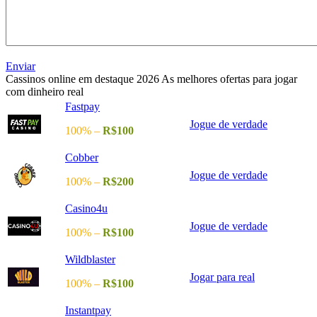
Enviar
Cassinos online em destaque 2026
As melhores ofertas para jogar
com dinheiro real
Fastpay
Jogue de verdade
100% –
R$100
Cobber
Jogue de verdade
100% –
R$200
Casino4u
Jogue de verdade
100% –
R$100
Wildblaster
Jogar para real
100% –
R$100
Instantpay