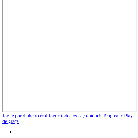
Jogue por dinheiro real
Jogue todos os caça-níqueis Pragmatic Play
de graça