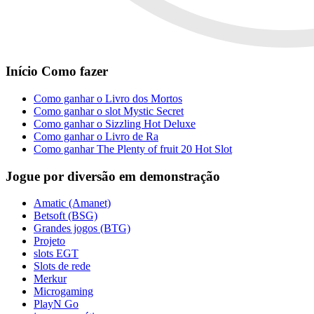
Início Como fazer
Como ganhar o Livro dos Mortos
Como ganhar o slot Mystic Secret
Como ganhar o Sizzling Hot Deluxe
Como ganhar o Livro de Ra
Como ganhar The Plenty of fruit 20 Hot Slot
Jogue por diversão em demonstração
Amatic (Amanet)
Betsoft (BSG)
Grandes jogos (BTG)
Projeto
slots EGT
Slots de rede
Merkur
Microgaming
PlayN Go