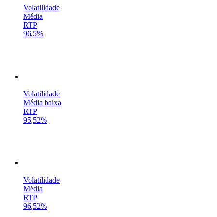
Volatilidade
Média
RTP
96,5%
Volatilidade
Média baixa
RTP
95,52%
Volatilidade
Média
RTP
96,52%