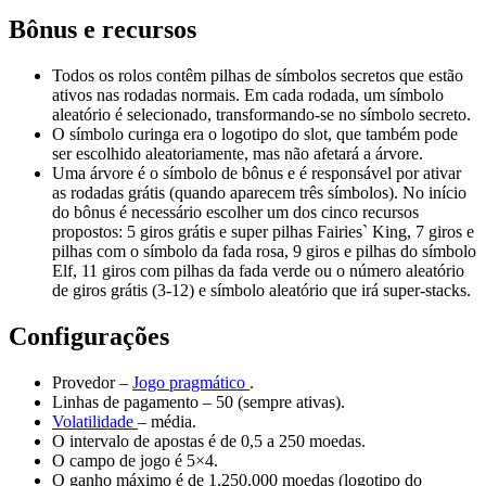
Bônus e recursos
Todos os rolos contêm pilhas de símbolos secretos que estão
ativos nas rodadas normais. Em cada rodada, um símbolo
aleatório é selecionado, transformando-se no símbolo secreto.
O símbolo curinga era o logotipo do slot, que também pode
ser escolhido aleatoriamente, mas não afetará a árvore.
Uma árvore é o símbolo de bônus e é responsável por ativar
as rodadas grátis (quando aparecem três símbolos). No início
do bônus é necessário escolher um dos cinco recursos
propostos: 5 giros grátis e super pilhas Fairies` King, 7 giros e
pilhas com o símbolo da fada rosa, 9 giros e pilhas do símbolo
Elf, 11 giros com pilhas da fada verde ou o número aleatório
de giros grátis (3-12) e símbolo aleatório que irá super-stacks.
Configurações
Provedor –
Jogo pragmático
.
Linhas de pagamento – 50 (sempre ativas).
Volatilidade
– média.
O intervalo de apostas é de 0,5 a 250 moedas.
O campo de jogo é 5×4.
O ganho máximo é de 1.250.000 moedas (logotipo do