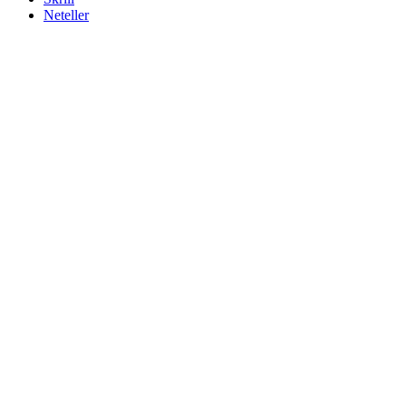
Neteller