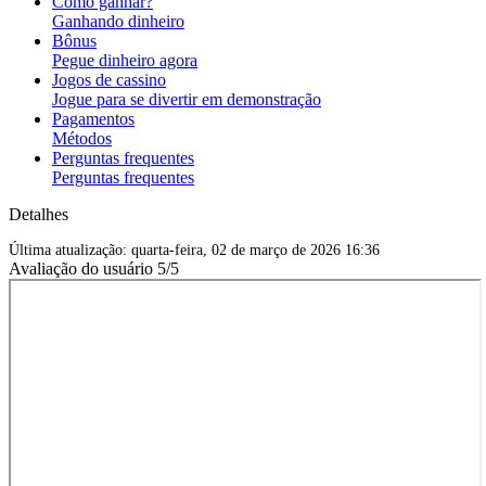
Como ganhar?
Ganhando dinheiro
Bônus
Pegue dinheiro agora
Jogos de cassino
Jogue para se divertir em demonstração
Pagamentos
Métodos
Perguntas frequentes
Perguntas frequentes
Detalhes
Última atualização: quarta-feira, 02 de março de 2026 16:36
Avaliação do usuário
5/5