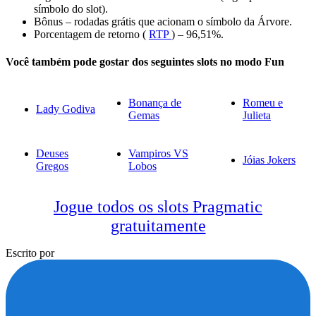
símbolo do slot).
Bônus – rodadas grátis que acionam o símbolo da Árvore.
Porcentagem de retorno (
RTP
) – 96,51%.
Você também pode gostar dos seguintes slots no modo Fun
Bonança de
Romeu e
Lady Godiva
Gemas
Julieta
Deuses
Vampiros VS
Jóias Jokers
Gregos
Lobos
Jogue todos os slots Pragmatic
gratuitamente
Escrito por