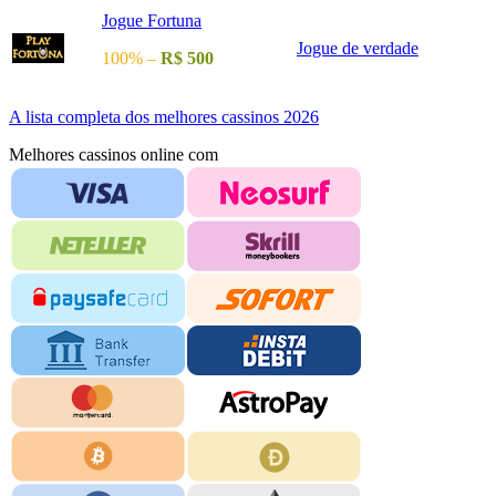
Jogue Fortuna
Jogue de verdade
100% –
R$ 500
A lista completa dos melhores cassinos 2026
Melhores cassinos online com