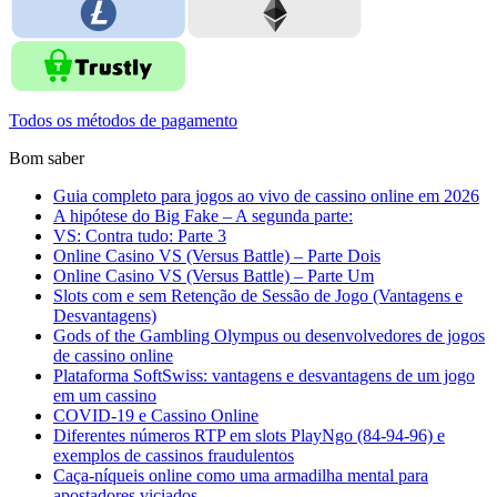
Todos os métodos de pagamento
Bom saber
Guia completo para jogos ao vivo de cassino online em 2026
A hipótese do Big Fake – A segunda parte:
VS: Contra tudo: Parte 3
Online Casino VS (Versus Battle) – Parte Dois
Online Casino VS (Versus Battle) – Parte Um
Slots com e sem Retenção de Sessão de Jogo (Vantagens e
Desvantagens)
Gods of the Gambling Olympus ou desenvolvedores de jogos
de cassino online
Plataforma SoftSwiss: vantagens e desvantagens de um jogo
em um cassino
COVID-19 e Cassino Online
Diferentes números RTP em slots PlayNgo (84-94-96) e
exemplos de cassinos fraudulentos
Caça-níqueis online como uma armadilha mental para
apostadores viciados