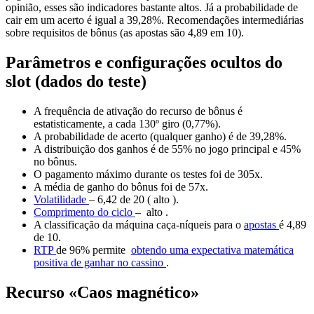
opinião, esses são indicadores bastante altos. Já a probabilidade de
cair em um acerto é igual a 39,28%. Recomendações intermediárias
sobre requisitos de bônus (as apostas são 4,89 em 10).
Parâmetros e configurações ocultos do
slot (dados do teste)
A frequência de ativação do recurso de bônus é
estatisticamente, a cada 130º giro (0,77%).
A probabilidade de acerto (qualquer ganho) é de 39,28%.
A distribuição dos ganhos é de 55% no jogo principal e 45%
no bônus.
O pagamento máximo durante os testes foi de 305x.
A média de ganho do bônus foi de 57x.
Volatilidade
– 6,42 de 20 (
alto
).
Comprimento do ciclo
–
alto
.
A classificação da máquina caça-níqueis para o
apostas
é 4,89
de 10.
RTP
de 96% permite
obtendo uma expectativa matemática
positiva de ganhar no cassino
.
Recurso «Caos magnético»