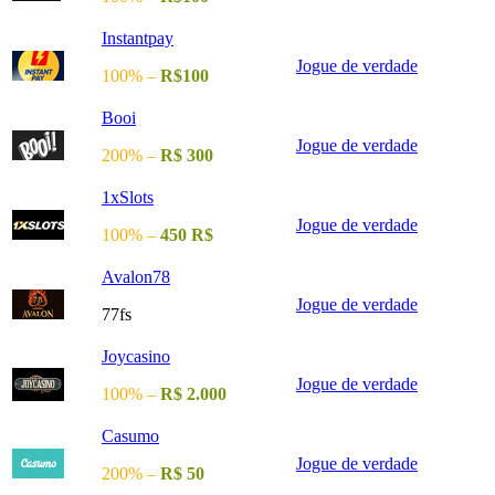
Instantpay
Jogue de verdade
100% –
R$100
Booi
Jogue de verdade
200% –
R$ 300
1xSlots
Jogue de verdade
100% –
450
R$
Avalon78
Jogue de verdade
77fs
Joycasino
Jogue de verdade
100% –
R$ 2.000
Casumo
Jogue de verdade
200% –
R$ 50