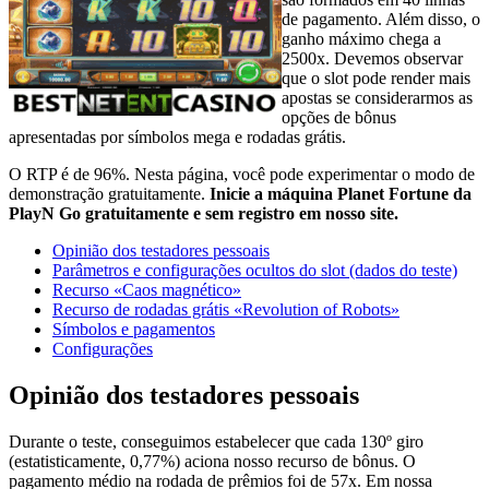
de pagamento. Além disso, o
ganho máximo chega a
2500x. Devemos observar
que o slot pode render mais
apostas se considerarmos as
opções de bônus
apresentadas por símbolos mega e rodadas grátis.
O RTP é de 96%. Nesta página, você pode experimentar o modo de
demonstração gratuitamente.
Inicie a máquina Planet Fortune da
PlayN Go gratuitamente e sem registro em nosso site.
Opinião dos testadores pessoais
Parâmetros e configurações ocultos do slot (dados do teste)
Recurso «Caos magnético»
Recurso de rodadas grátis «Revolution of Robots»
Símbolos e pagamentos
Configurações
Opinião dos testadores pessoais
Durante o teste, conseguimos estabelecer que cada 130º giro
(estatisticamente, 0,77%) aciona nosso recurso de bônus. O
pagamento médio na rodada de prêmios foi de 57x. Em nossa