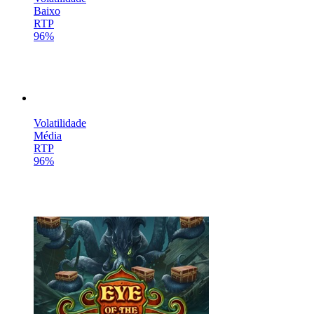
Baixo
RTP
96%
Volatilidade
Média
RTP
96%