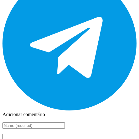
Adicionar comentário