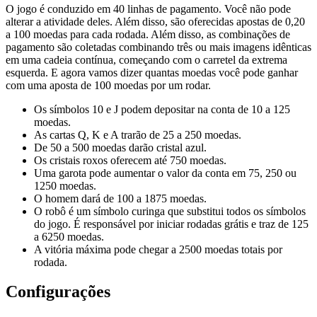
O jogo é conduzido em 40 linhas de pagamento. Você não pode
alterar a atividade deles. Além disso, são oferecidas apostas de 0,20
a 100 moedas para cada rodada. Além disso, as combinações de
pagamento são coletadas combinando três ou mais imagens idênticas
em uma cadeia contínua, começando com o carretel da extrema
esquerda. E agora vamos dizer quantas moedas você pode ganhar
com uma aposta de 100 moedas por um rodar.
Os símbolos 10 e J podem depositar na conta de 10 a 125
moedas.
As cartas Q, K e A trarão de 25 a 250 moedas.
De 50 a 500 moedas darão cristal azul.
Os cristais roxos oferecem até 750 moedas.
Uma garota pode aumentar o valor da conta em 75, 250 ou
1250 moedas.
O homem dará de 100 a 1875 moedas.
O robô é um símbolo curinga que substitui todos os símbolos
do jogo. É responsável por iniciar rodadas grátis e traz de 125
a 6250 moedas.
A vitória máxima pode chegar a 2500 moedas totais por
rodada.
Configurações