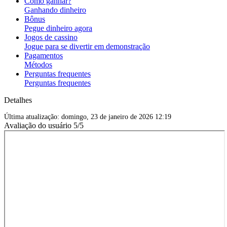
Como ganhar?
Ganhando dinheiro
Bônus
Pegue dinheiro agora
Jogos de cassino
Jogue para se divertir em demonstração
Pagamentos
Métodos
Perguntas frequentes
Perguntas frequentes
Detalhes
Última atualização: domingo, 23 de janeiro de 2026 12:19
Avaliação do usuário
5/5