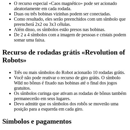
O recurso especial «Caos magnético» pode ser acionado
aleatoriamente em cada rodada.
Duas ou três bobinas vizinhas podem ser conectadas.
Como resultado, eles serão preenchidos com um símbolo que
preencherá 2х2 ou 3х3 células.
Além disso, os símbolos estão presos nas bobinas.
De 2 a 4 símbolos com a imagem de pessoas e cristais podem
somar uma faixa.
Recurso de rodadas grátis «Revolution of
Robots»
Três ou mais símbolos do Robot acionarão 10 rodadas grátis.
Você não pode reativar o recurso de giro grátis. O símbolo
Wild no bônus é fixado nas bobinas até o final dos jogos
gratuitos.
Os símbolos curinga que ativam as rodadas de bônus também
permanecerão em seus lugares.
Devo admitir que os símbolos dos robôs se moverão uma
posição para a esquerda em cada giro.
Símbolos e pagamentos