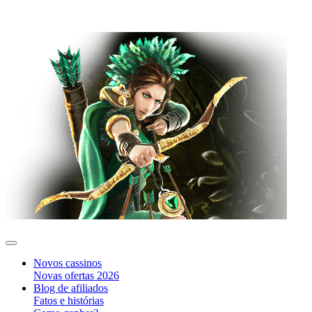
casino-hipster
Novos cassinos
Novas ofertas 2026
Blog de afiliados
Fatos e histórias