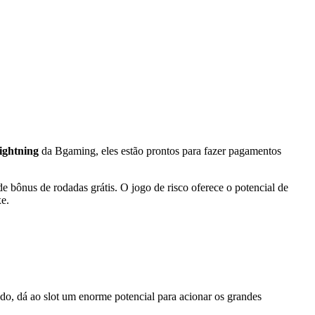
ightning
da Bgaming, eles estão prontos para fazer pagamentos
 bônus de rodadas grátis. O jogo de risco oferece o potencial de
e.
udo, dá ao slot um enorme potencial para acionar os grandes