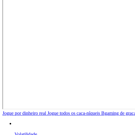
Jogue por dinheiro real
Jogue todos os caça-níqueis Bgaming de graç
Volatilidade