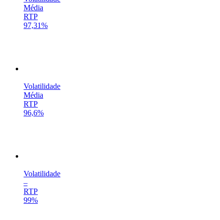
Média
RTP
97,31%
Volatilidade
Média
RTP
96,6%
Volatilidade
–
RTP
99%