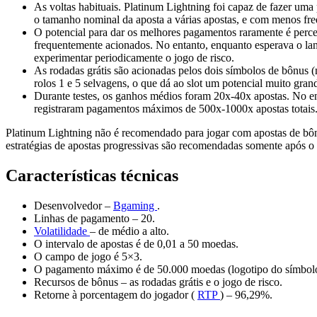
As voltas habituais. Platinum Lightning foi capaz de fazer um
o tamanho nominal da aposta a várias apostas, e com menos fr
O potencial para dar os melhores pagamentos raramente é perce
frequentemente acionados. No entanto, enquanto esperava o la
experimentar periodicamente o jogo de risco.
As rodadas grátis são acionadas pelos dois símbolos de bônus (n
rolos 1 e 5 selvagens, o que dá ao slot um potencial muito gr
Durante testes, os ganhos médios foram 20x-40x apostas. No e
registraram pagamentos máximos de 500x-1000x apostas totais
Platinum Lightning não é recomendado para jogar com apostas de bônus 
estratégias de apostas progressivas são recomendadas somente após o t
Características técnicas
Desenvolvedor –
Bgaming
.
Linhas de pagamento – 20.
Volatilidade
– de médio a alto.
O intervalo de apostas é de 0,01 a 50 moedas.
O campo de jogo é 5×3.
O pagamento máximo é de 50.000 moedas (logotipo do símbol
Recursos de bônus – as rodadas grátis e o jogo de risco.
Retorne à porcentagem do jogador (
RTP
) – 96,29%.