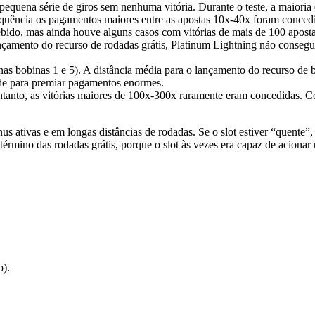
a pequena série de giros sem nenhuma vitória. Durante o teste, a maio
equência os pagamentos maiores entre as apostas 10x-40x foram conced
bido, mas ainda houve alguns casos com vitórias de mais de 100 apost
nçamento do recurso de rodadas grátis, Platinum Lightning não consegu
as bobinas 1 e 5). A distância média para o lançamento do recurso de bô
ande para premiar pagamentos enormes.
ntanto, as vitórias maiores de 100x-300x raramente eram concedidas. 
.
ativas e em longas distâncias de rodadas. Se o slot estiver “quente”, e
érmino das rodadas grátis, porque o slot às vezes era capaz de acionar
o).