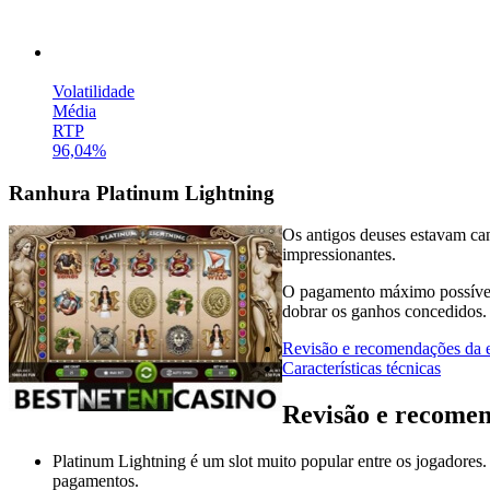
Volatilidade
Média
RTP
96,04%
Ranhura Platinum Lightning
Os antigos deuses estavam ca
impressionantes.
O pagamento máximo possível é
dobrar os ganhos concedidos.
Revisão e recomendações da e
Características técnicas
Revisão e recomen
Platinum Lightning é um slot muito popular entre os jogadores. 
pagamentos.