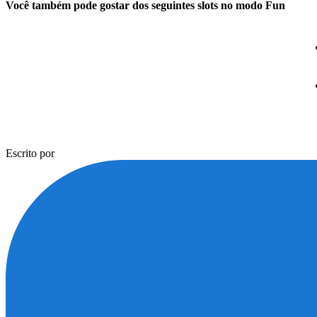
Você também pode gostar dos seguintes slots no modo Fun
Escrito por