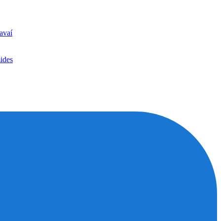
avaí
ides